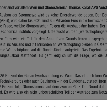
ner sind vor allem Wien und Oberösterreich Thomas Karall APG-Vors
usbau der Stromnetze wird es keine Energiewende geben. Der Betr
(APG), wird daher bis 2031 rund 3,5 Milliarden Euro in die heimischen 
 die Frage, welche ökonomischen Folgen die Ausbaupläne haben. Der
 Economica Instituts vorgelegt. Untersucht wurden „wertschöpfungsre
den Euro wird ein Teil für den Ankauf von Grundstücken ausgegeben. 
ließt ins Ausland und 2,1 Milliarden an Wertschöpfung bleiben in Österr
iese Wertschöpfung auf die Bundesländer aufgeteilt. Das Ergebnis s
ungsausbau stattfindet. Es geht lediglich um die Frage, wo die U
.
t 35 Prozent der Gesamtwertschöpfung ist Wien. Das ist auch kein W
 Technikerbüros oder auch Baufirmen – in der Bundeshauptstadt ihren 
 Prozent folgt Oberösterreich auf dem zweiten Platz. Der Grund dafür i
d. Es wird also ein nicht unbeträchtlicher Teil der Aufträge zum Ne
meinsam mit der Steiermark immerhin noch 13 Prozent der Wert