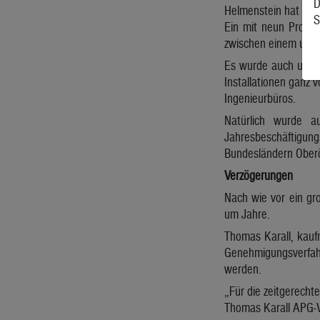
D
Helmenstein hat das 
S
Ein mit neun Prozen
zwischen einem und 
Es wurde auch unter
Installationen ganz v
Ingenieurbüros.
Natürlich wurde a
Jahresbeschäftigungsv
Bundesländern Oberö
Verzögerungen
Nach wie vor ein gr
um Jahre.
Thomas Karall, kauf
Genehmigungsverfahr
werden.
„Für die zeitgerech
Thomas Karall APG-