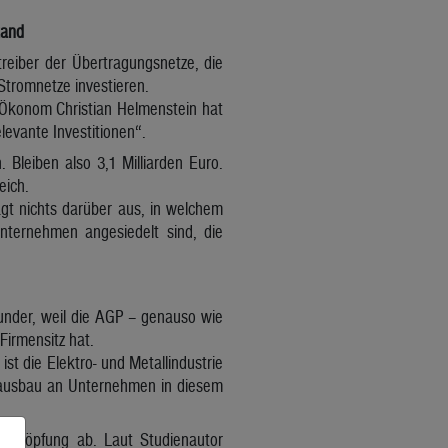
tand
eiber der Übertragungsnetze, die
Stromnetze investieren.
 Ökonom Christian Helmenstein hat
levante Investitionen“.
Bleiben also 3,1 Milliarden Euro.
eich.
agt nichts darüber aus, in welchem
nternehmen angesiedelt sind, die
under, weil die AGP – genauso wie
Firmensitz hat.
st die Elektro- und Metallindustrie
tzausbau an Unternehmen in diesem
schöpfung ab. Laut Studienautor