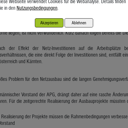
iese Webseite verwendet Cookies für die Webanalyse. Details finden
ebenfalls mit den Firmensitzen von Unternehmen zu tun, die am Leitun
ie in den
Nutzungsbedingungen
.
t noch relevanter Anteil entfällt auf Niederösterreich. Die restlic
zwei Prozent.
Akzeptieren
Ablehnen
sucht, in welchen Sektoren die Investitionen den größten Effekt aus
orne liegen, ist nicht verwunderlich. Kurz danach folgen bereits die D
uch der Effekt der Netz-Investitionen auf die Arbeitsplätze 
erhältnissen, die eine direkt Folge der Investitionen sind, entfällt ei
sterreich und Kärnten.
oßes Problem für den Netzausbau sind die langen Genehmigungsverfa
männischer Vorstand der APG, drängt daher auf eine rasche Änderu
en. Für die zeitgerechte Realisierung der Ausbauprojekte müssten di
te Realisierung der Projekte müssen die Rahmenbedingungen verbesse
Vorstand