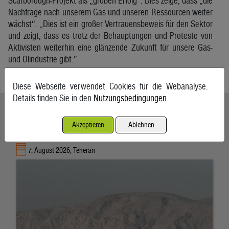
Scarborough-Projekt als „großen Erfolg“. Dies zeige, dass „die
Nachfrage nach unserem Gas und unseren Ressourcen weiter
wächst“. „Dies ist ein großer Vertrauensbeweis für den Sektor
und zeigt, dass es trotz der Behauptungen und Proteste von
Aktivisten weiterhin eine glänzende Zukunft für unsere Gas-
und Ölindustrie gibt.“
APA/AFP
Diese Webseite verwendet Cookies für die Webanalyse.
Details finden Sie in den
Nutzungsbedingungen
.
Ähnliche Artikel weiterlesen
Akzeptieren
Ablehnen
Schifffahrt in Straße von Hormuz weiterhin massiv gestört
7. August 2026, Teheran