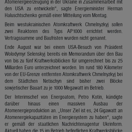
Atomenergieerzeugung in der Ukraine in Zusammenarbeit mit
den USA zu entwickeln“, sagte Energieminister Herman
Haluschtschenko gemäß einer Mitteilung vom Montag.
Beim westukrainischen Atomkraftwerk Chmelnyzkyj sollen
zwei Reaktoren des Typs AP1000 errichtet werden.
Vertragssumme und Baufristen wurden nicht genannt.
Ende August war bei einem USA-Besuch von Präsident
Wolodymyr Selenskyj bereits ein Memorandum über den Bau
von bis zu fünf Kraftwerksblöcken für umgerechnet bis zu 25
Milliarden Euro unterzeichnet worden. Im rund 180 Kilometer
von der EU-Grenze entfernten Atomkraftwerk Chmelnyzkyj bei
dem Städtchen Netischyn sind bisher zwei Blöcke
sowjetischer Bauart zu je 1000 Megawatt im Betrieb.
Der Interimschef von Energoatom, Petro Kotin, kündigte
darüber hinaus einen massiven Ausbau der
Atomenergieproduktion an. „Unser Ziel ist es, 24 Gigawatt an
Atomenergiekapazitäten im Energiesystem zu haben“, sagte
er gemäß der staatlichen Nachrichtenagentur Ukrinform.
Aktuell haben die 15 im Betrieb befindlichen Kraftwerksblöcke