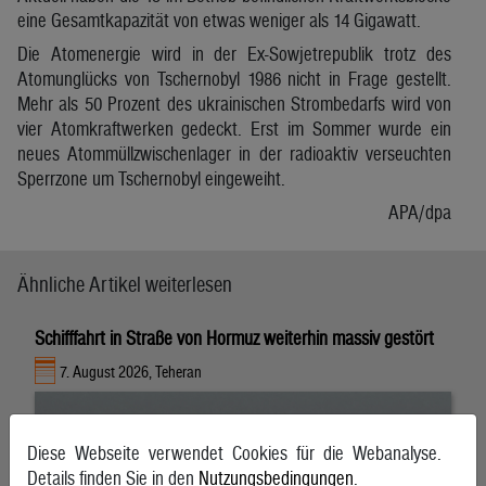
eine Gesamtkapazität von etwas weniger als 14 Gigawatt.
Die Atomenergie wird in der Ex-Sowjetrepublik trotz des
Atomunglücks von Tschernobyl 1986 nicht in Frage gestellt.
Mehr als 50 Prozent des ukrainischen Strombedarfs wird von
vier Atomkraftwerken gedeckt. Erst im Sommer wurde ein
neues Atommüllzwischenlager in der radioaktiv verseuchten
Sperrzone um Tschernobyl eingeweiht.
APA/dpa
Ähnliche Artikel weiterlesen
Schifffahrt in Straße von Hormuz weiterhin massiv gestört
7. August 2026, Teheran
Diese Webseite verwendet Cookies für die Webanalyse.
Details finden Sie in den
Nutzungsbedingungen
.