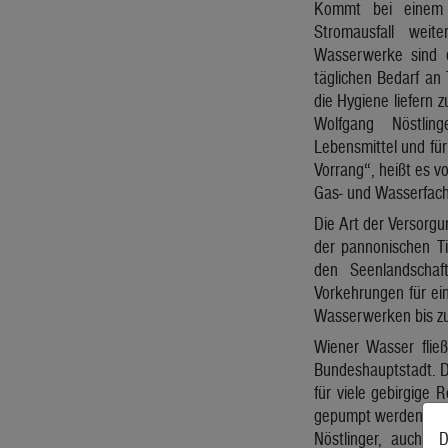
Kommt bei einem f
Stromausfall wei
Wasserwerke sind d
täglichen Bedarf an
die Hygiene liefern 
Wolfgang Nöstli
Lebensmittel und für
Vorrang“, heißt es v
Gas- und Wasserfach
Die Art der Versorgun
der pannonischen Ti
den Seenlandschaft
Vorkehrungen für ei
Wasserwerken bis zu
Wiener Wasser fließ
Bundeshauptstadt. D
für viele gebirgige
gepumpt werden, um 
Nöstlinger, auch V
D