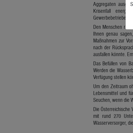
Aggregaten ausgest
S
Krisenfall energi
Gewerbebetriebe usw
Den Menschen rät Nö
Ihnen genau sagen,
Maßnahmen zur Vorso
nach der Rücksprach
ausfallen könnte. Em
Das Befüllen von B
Werden die Wasserbeh
Verfügung stellen kö
Um den Zeitraum oh
Lebensmittel und fü
Seuchen, wenn die W
Die Österreichische 
mit rund 270 Unter
Wasserversorger, die