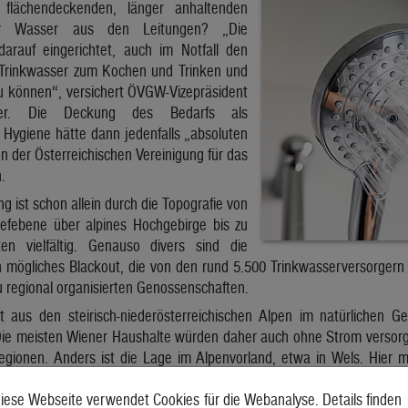
lächendeckenden, länger anhaltenden
ter Wasser aus den Leitungen? „Die
arauf eingerichtet, auch im Notfall den
 Trinkwasser zum Kochen und Trinken und
zu können“, versichert ÖVGW-Vizepräsident
nger. Die Deckung des Bedarfs als
 Hygiene hätte dann jedenfalls „absoluten
on der Österreichischen Vereinigung für das
.
g ist schon allein durch die Topografie von
efebene über alpines Hochgebirge bis zu
en vielfältig. Genauso divers sind die
n mögliches Blackout, die von den rund 5.500 Trinkwasserversorgern
 regional organisierten Genossenschaften.
t aus den steirisch-niederösterreichischen Alpen im natürlichen G
ie meisten Wiener Haushalte würden daher auch ohne Strom versorg
 Regionen. Anders ist die Lage im Alpenvorland, etwa in Wels. Hier
zu den Haushalten zu gelangen. „Hier in Wels sorgen wir mittels Not
orstandsdirektor der Welser eww Gruppe. Auch viele kleine Wass
iese Webseite verwendet Cookies für die Webanalyse. Details finden