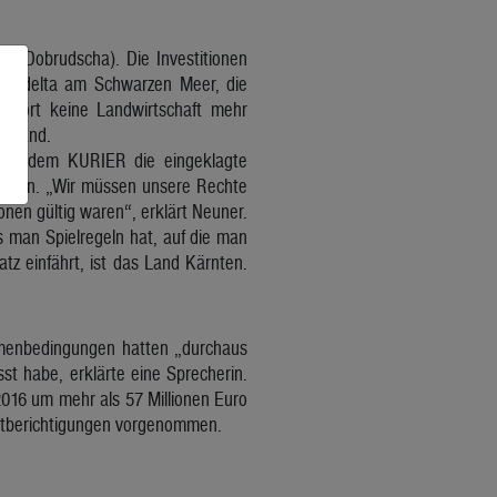
a (Dobrudscha). Die Investitionen
onaudelta am Schwarzen Meer, die
d dort keine Landwirtschaft mehr
es Land.
nüber dem KURIER die eingeklagte
andeln. „Wir müssen unsere Rechte
nen gültig waren“, erklärt Neuner.
s man Spielregeln hat, auf die man
tz einfährt, ist das Land Kärnten.
menbedingungen hatten „durchaus
t habe, erklärte eine Sprecherin.
2016 um mehr als 57 Millionen Euro
ertberichtigungen vorgenommen.