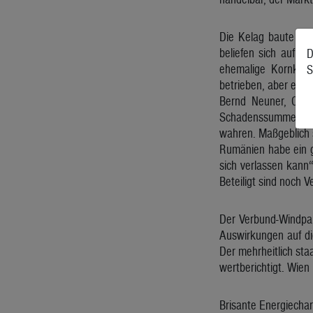
Die Kelag baute und
beliefen sich auf 
D
ehemalige Kornkamm
S
betrieben, aber es g
Bernd Neuner, Chef
Schadenssumme nicht
wahren. Maßgeblich s
Rumänien habe ein gr
sich verlassen kann“
Beteiligt sind noch
Der Verbund-Windpa
Auswirkungen auf di
Der mehrheitlich sta
wertberichtigt. Wie
Brisante Energiechar