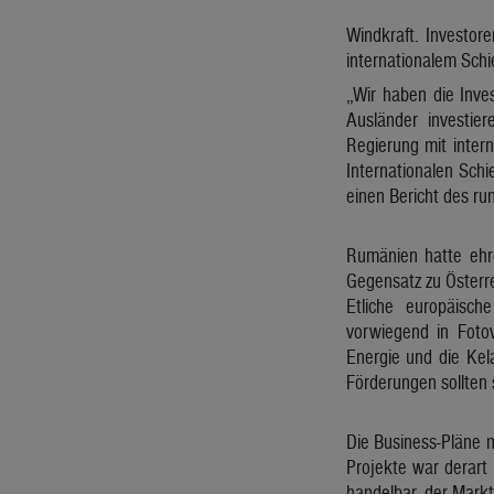
Windkraft. Investor
internationalem Schi
„Wir haben die Inve
Ausländer investier
Regierung mit inter
Internationalen Sch
einen Bericht des rum
Rumänien hatte ehrg
Gegensatz zu Österre
Etliche europäisch
vorwiegend in Fotov
Energie und die Kel
Förderungen sollten 
Die Business-Pläne m
Projekte war derart 
handelbar, der Mark