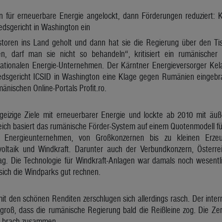
en für erneuerbare Energie angelockt, dann Förderungen reduziert: 
edsgericht in Washington ein
storen ins Land geholt und dann hat sie die Regierung über den T
en, darf man sie nicht so behandeln“, kritisiert ein rumänischer
nationalen Energie-Unternehmen. Der Kärntner Energieversorger Kel
iedsgericht ICSID in Washington eine Klage gegen Rumänien eingeb
änischen Online-Portals Profit.ro.
eizige Ziele mit erneuerbarer Energie und lockte ab 2010 mit äuß
ich basiert das rumänische Förder-System auf einem Quotenmodell für
e Energieunternehmen, von Großkonzernen bis zu kleinen Erzeu
oltaik und Windkraft. Darunter auch der Verbundkonzern, Österre
ag. Die Technologie für Windkraft-Anlagen war damals noch wesentli
sich die Windparks gut rechnen.
it den schönen Renditen zerschlugen sich allerdings rasch. Der inte
groß, dass die rumänische Regierung bald die Reißleine zog. Die Zer
t brach zusammen.