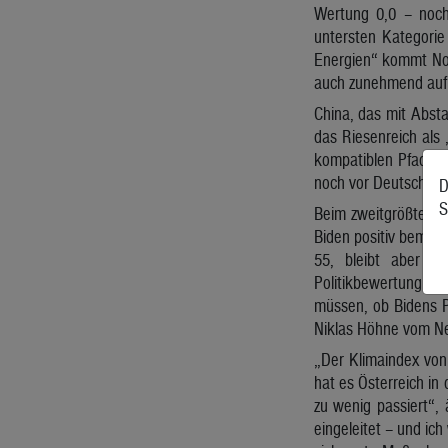
Wertung 0,0 – noch 
untersten Kategorie
Energien“ kommt Nor
auch zunehmend auf W
China, das mit Absta
das Riesenreich als 
kompatiblen Pfad. S
noch vor Deutschlan
D
S
Beim zweitgrößten E
Biden positiv bemerk
55, bleibt aber in
Politikbewertung un
müssen, ob Bidens Po
Niklas Höhne vom Ne
„Der Klimaindex von
hat es Österreich in 
zu wenig passiert“, 
eingeleitet – und ic