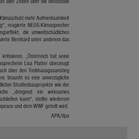
 aller Zeiten über die ökosoziale
em Klimaschutz mehr Aufmerksamkeit
g“, reagierte NEOS-Klimasprecher
gseffekt, die umweltschädliches
isierte Bernhard unter anderem das
ritisieren. „Österreich hat seine
asprecherin Lisa Platter überzeugt
auch über den Treibhausgasanstieg
re braucht es eine unverzügliche
licher Straßenbauprojekte wie der
auche „dringend ein wirksames
chließen kann“, stellte wiederum
enpeace und dem WWF geteilt wird.
APA/dpa