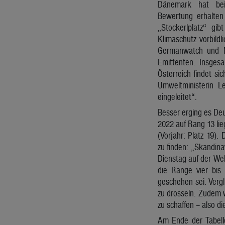
Dänemark hat bei
Bewertung erhalten
„Stockerlplatz“ gi
Klimaschutz vorbildli
Germanwatch und N
Emittenten. Insgesa
Österreich findet s
Umweltministerin L
eingeleitet“.
Besser erging es De
2022 auf Rang 13 lie
(Vorjahr: Platz 19).
zu finden: „Skandina
Dienstag auf der We
die Ränge vier bis 
geschehen sei. Verg
zu drosseln. Zudem w
zu schaffen – also d
Am Ende der Tabelle