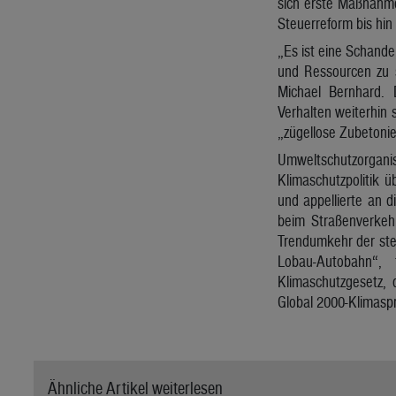
sich erste Maßnahme
Steuerreform bis hi
„Es ist eine Schande
und Ressourcen zu s
Michael Bernhard. 
Verhalten weiterhin 
„zügellose Zubetonie
Umweltschutzorganis
Klimaschutzpolitik ü
und appellierte an 
beim Straßenverkeh
Trendumkehr der ste
Lobau-Autobahn“, 
Klimaschutzgesetz, 
Global 2000-Klimasp
Ähnliche Artikel weiterlesen