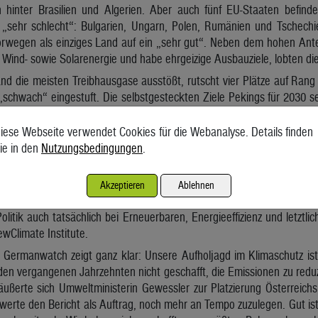
hinter Brasilien und Algerien. Aber auch fünf EU-Staaten befinden
 „sehr schlecht“: Bulgarien, Ungarn, Polen, Rumänien und Tschechi
wegen als einziges Land auf ein „sehr gut“. Neben dem hohen Ante
ind- sowie Solarenergie und habe ehrgeizige Ausbauziele, lobten di
nd die meisten Treibhausgase ausstößt, rutscht vier Plätze auf Ran
„schwach“ eingestuft. Die selbstgesteckten Ziele Pekings für 2030 se
ehr gut hingegen sei der Trend bei den erneuerbaren Energien, hie
d.
iese Webseite verwendet Cookies für die Webanalyse. Details finden
ie in den
Nutzungsbedingungen
.
mittenten, den USA, macht sich den Autoren zufolge das erste Jah
bar. Im Vorjahr noch Schlusslicht, klettert Amerika nun in der Gesa
 der Kategorie „sehr schwach“. Die Verbesserung sei ausschli
Akzeptieren
Ablehnen
d das neue Klimaziel für 2030 zurückzuführen, hieß es. „Es wird si
litik auch tatsächlich bei Erneuerbaren, Energieeffizienz und letztli
wClimate Institute.
 Germanwatch zeigt ganz klar: Unsere Aufholjagd im Klimaschutz ist
den vergangenen Jahrzehnten nicht geschafft, die Emissionen zu reduzie
äußerte sich Umweltministerin Gewessler zur Platzierung Österreich
h werte den Bericht als Auftrag, noch mehr an Tempo zuzulegen. Gut is