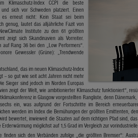
m Klimaschutz-Index CCPI die beste
 und sich vor Schweden platziert. Einen
bt es erneut nicht: Kein Staat sei beim
ch genug, lautet das alljährliche Fazit von
ewClimate Institute zu den 61 größten
mt zeigt sich Skandinavien als Vorreiter.
ich auf Rang 36 bei den „Low Performers“.
eonore Gewessler (Grüne): „Trendwende
utschland, das im neuen Klimaschutz-Index
gt – so gut wie seit acht Jahren nicht mehr
 Die Sieger sind jedoch im Norden Europas
vien zeigt der Welt, wie ambitionierter Klimaschutz funktioniert“, res
ltklimakonferenz in Glasgow vorgestellten Rangliste, denn Dänema
sechs ein, was aufgrund der Fortschritte im Bereich erneuerbarer
lichen werden im Index die Bemühungen der größten Emittenten, de
ird bewertet, inwieweit die Staaten auf dem richtigen Pfad sind, das 
ie Erderwärmung möglichst auf 1,5 Grad im Vergleich zur vorindustriell
 finden sich den Verbänden zufolge „die größten Bremser“: Austra