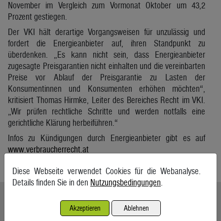
November im Vergleich zum Vormonat Oktober um 43,2
Prozent gestiegen.
Der VKI hält derartige Vorgangsweisen für unzulässig und
fordert die Energieanbieter auf, ihren Standpunkt zu
überdenken. „Es kann nicht sein, dass Energieanbieter
zugesagte Preisgarantien nicht einhalten und die vereinbarten
Preise vor Ablauf der Preisgarantie zu Lasten der
Konsumentinnen und Konsumenten erhöhen möchten“,
kritisiert Thomas Hirmke, Leiter des Bereiches Recht im VKI.
„Wir prüfen rechtliche Schritte und werden notfalls eine
gerichtliche Klärung herbeiführen.“
Infos zu Kündigungen durch Energieanbieter gibt es auf
www.verbraucherrecht.at
APA
Diese Webseite verwendet Cookies für die Webanalyse.
Details finden Sie in den
Nutzungsbedingungen
.
Ähnliche Artikel weiterlesen
Akzeptieren
Ablehnen