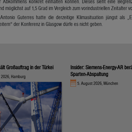
ser Abkommens konkret einhalten können. Dieses sieht eine Begre
nd möglichst auf 1,5 Grad im Vergleich zum vorindustriellen Zeitalter vo
Antonio Guterres hatte die derzeitige Klimasituation jüngst als „
eitern“ der Konferenz in Glasgow dürfe es nicht geben.
ält Großauftrag in der Türkei
Insider: Siemens-Energy-AR ber
Sparten-Abspaltung
t 2026, Hamburg
5. August 2026, München