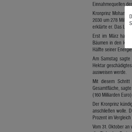
Einnahmequellen des
Kronprinz Mohammed
D
2030 um 278 Millione
S
erklärte er. Das Lan
Erst im März hatte 
Bäumen in den komme
Hälfte seiner Energi
Am Samstag sagte de
Hektar geschädigtes
ausweisen werde.
Mit diesem Schritt
Gesamtfläche, sagte 
(160 Milliarden Euro
Der Kronprinz kündi
anschließen wolle. 
Prozent im Vergleich
Vom 31. Oktober an 