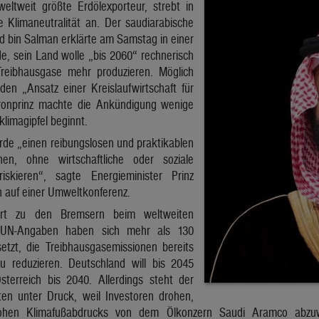
weltweit größte Erdölexporteur, strebt in
 Klimaneutralität an. Der saudiarabische
bin Salman erklärte am Samstag in einer
e, sein Land wolle „bis 2060“ rechnerisch
Treibhausgase mehr produzieren. Möglich
den „Ansatz einer Kreislaufwirtschaft für
Kronprinz machte die Ankündigung wenige
klimagipfel beginnt.
rde „einen reibungslosen und praktikablen
en, ohne wirtschaftliche oder soziale
skieren“, sagte Energieminister Prinz
n auf einer Umweltkonferenz.
ört zu den Bremsern beim weltweiten
 UN-Angaben haben sich mehr als 130
etzt, die Treibhausgasemissionen bereits
u reduzieren. Deutschland will bis 2045
Österreich bis 2040. Allerdings steht der
en unter Druck, weil Investoren drohen,
hen Klimafußabdrucks von dem Ölkonzern Saudi Aramco abzuw