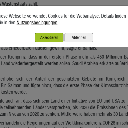
 Wüstenstaats zählt.
 kündigte am Samstag auch neue „Initiativen im Energiesektor“ a
iese Webseite verwendet Cookies für die Webanalyse. Details finden
n Tonnen jährlich reduzieren sollen. Damit „verdoppelt“ Saudi-Arabi
ie in den
Nutzungsbedingungen
.
d gehört zu den größten Treibhausgas-Verursachern der Welt.
der Kronprinz einen Klimaschutzplan vorgestellt, der unter ander
Akzeptieren
Ablehnen
nden Jahrzehnten vorsieht. Das Erdölland wolle seine Emissionen 
e aus erneuerbaren Quellen gewinnt, sagte er damals.
r Kronprinz, dass in der ersten Phase mehr als 450 Millionen Bä
 Land wiederhergestellt werden sollen. Saudi-Arabien erklärte außer
 erhöhe sich der Anteil der geschützten Gebiete im Königreich
Bin Salman und fügte hinzu, dass die erste Phase der Klimaschutziniti
) kosten werde.
gte auch an, dass sich sein Land einer Initiative von EU und USA zu
Die teilnehmenden Länder versprechen, bis 2030 die Emissionen de
 zum Niveau von 2020 zu senken. Mittlerweile haben mehr als 30 Lände
verhandeln die Regierungen auf der Weltklimakonferenz COP26 im scho