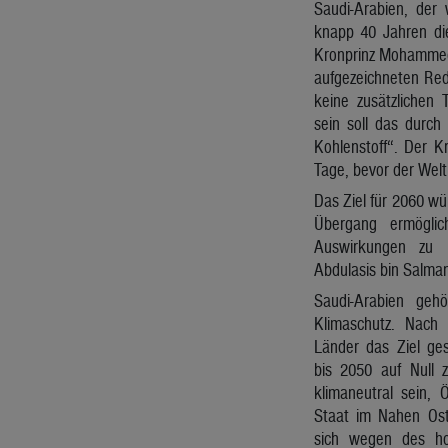
Saudi-Arabien, der 
knapp 40 Jahren die
Kronprinz Mohammed 
aufgezeichneten Red
keine zusätzlichen 
sein soll das durch 
Kohlenstoff“. Der 
Tage, bevor der Welt
Das Ziel für 2060 wü
Übergang ermöglich
Auswirkungen zu ri
Abdulasis bin Salma
Saudi-Arabien geh
Klimaschutz. Nach
Länder das Ziel ges
bis 2050 auf Null z
klimaneutral sein, 
Staat im Nahen Ost
sich wegen des ho