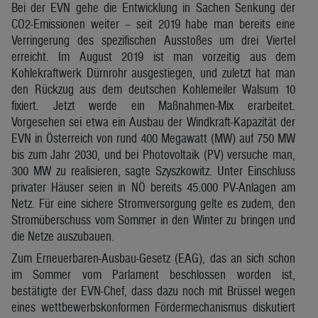
Bei der EVN gehe die Entwicklung in Sachen Senkung der
CO2-Emissionen weiter – seit 2019 habe man bereits eine
Verringerung des spezifischen Ausstoßes um drei Viertel
erreicht. Im August 2019 ist man vorzeitig aus dem
Kohlekraftwerk Dürnrohr ausgestiegen, und zuletzt hat man
den Rückzug aus dem deutschen Kohlemeiler Walsum 10
fixiert. Jetzt werde ein Maßnahmen-Mix erarbeitet.
Vorgesehen sei etwa ein Ausbau der Windkraft-Kapazität der
EVN in Österreich von rund 400 Megawatt (MW) auf 750 MW
bis zum Jahr 2030, und bei Photovoltaik (PV) versuche man,
300 MW zu realisieren, sagte Szyszkowitz. Unter Einschluss
privater Häuser seien in NÖ bereits 45.000 PV-Anlagen am
Netz. Für eine sichere Stromversorgung gelte es zudem, den
Stromüberschuss vom Sommer in den Winter zu bringen und
die Netze auszubauen.
Zum Erneuerbaren-Ausbau-Gesetz (EAG), das an sich schon
im Sommer vom Parlament beschlossen worden ist,
bestätigte der EVN-Chef, dass dazu noch mit Brüssel wegen
eines wettbewerbskonformen Fördermechanismus diskutiert