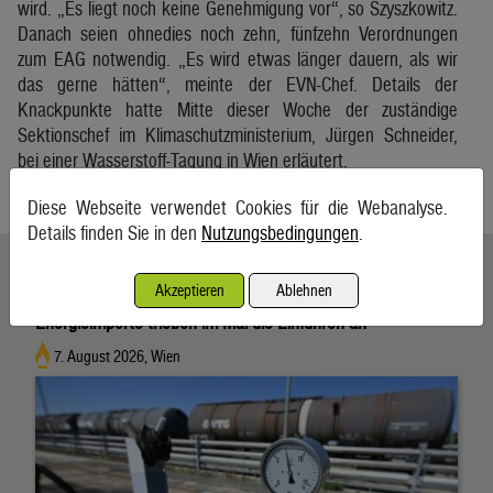
wird. „Es liegt noch keine Genehmigung vor“, so Szyszkowitz.
Danach seien ohnedies noch zehn, fünfzehn Verordnungen
zum EAG notwendig. „Es wird etwas länger dauern, als wir
das gerne hätten“, meinte der EVN-Chef. Details der
Knackpunkte hatte Mitte dieser Woche der zuständige
Sektionschef im Klimaschutzministerium, Jürgen Schneider,
bei einer Wasserstoff-Tagung in Wien erläutert.
APA
Diese Webseite verwendet Cookies für die Webanalyse.
Details finden Sie in den
Nutzungsbedingungen
.
Ähnliche Artikel weiterlesen
Akzeptieren
Ablehnen
Energieimporte trieben im Mai die Einfuhren an
7. August 2026, Wien