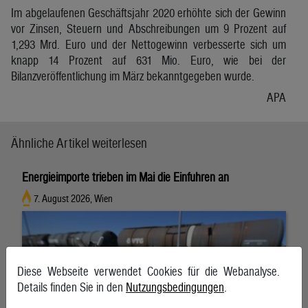
Im abgelaufenen Geschäftsjahr 2020 erhöhte sich der Gewinn
vor Zinsen, Steuern und Abschreibungen um 9 Prozent auf
1,293 Mrd. Euro und der Nettogewinn verbesserte sich um
knapp 14 Prozent auf 631 Mio. Euro, wie bei der
Bilanzveröffentlichung im März bekanntgegeben wurde.
APA
Ähnliche Artikel weiterlesen
Energieimporte trieben im Mai die Einfuhren an
7. August 2026, Wien
Diese Webseite verwendet Cookies für die Webanalyse.
Details finden Sie in den
Nutzungsbedingungen
.