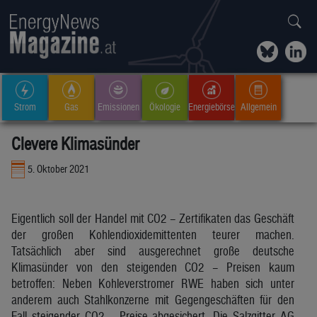
Strom
Gas
Emissionen
Ökologie
Energiebörse
Allgemein
Clevere Klimasünder
5. Oktober 2021
Eigentlich soll der Handel mit CO2 – Zertifikaten das Geschäft
der großen Kohlendioxidemittenten teurer machen.
Tatsächlich aber sind ausgerechnet große deutsche
Klimasünder von den steigenden CO2 – Preisen kaum
betroffen: Neben Kohleverstromer RWE haben sich unter
anderem auch Stahlkonzerne mit Gegengeschäften für den
Fall steigender CO2 – Preise abgesichert. Die Salzgitter AG