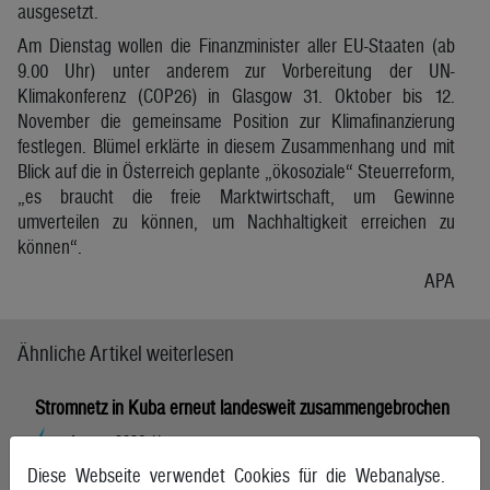
ausgesetzt.
Am Dienstag wollen die Finanzminister aller EU-Staaten (ab
9.00 Uhr) unter anderem zur Vorbereitung der UN-
Klimakonferenz (COP26) in Glasgow 31. Oktober bis 12.
November die gemeinsame Position zur Klimafinanzierung
festlegen. Blümel erklärte in diesem Zusammenhang und mit
Blick auf die in Österreich geplante „ökosoziale“ Steuerreform,
„es braucht die freie Marktwirtschaft, um Gewinne
umverteilen zu können, um Nachhaltigkeit erreichen zu
können“.
APA
Ähnliche Artikel weiterlesen
Stromnetz in Kuba erneut landesweit zusammengebrochen
4. August 2026, Havanna
Diese Webseite verwendet Cookies für die Webanalyse.