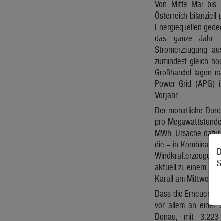
Von Mitte Mai bis 
Österreich bilanziel
Energiequellen gede
das ganze Jahr 
Stromerzeugung au
zumindest gleich ho
Großhandel lagen n
Power Grid (APG) i
Vorjahr.
Der monatliche Durch
pro Megawattstunde 
MWh. Ursache dafür 
die – in Kombinatio
D
Windkrafterzeugun
S
aktuell zu einem un
Karall am Mittwoch.
Dass die Erneuerbar
vor allem an einer 
Donau, mit 3.223