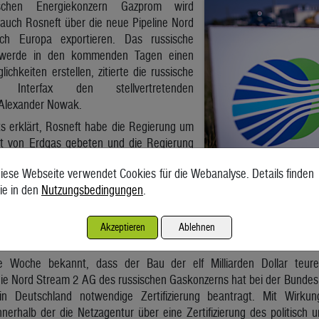
chen Energiekonzern Gazprom wird
auch Rosneft über die neue Pipeline Nord
h Europa exportieren. Das russische
m werde in den kommenden Tagen einen
ichkeiten erstellen, zitierte die russische
ur Interfax den stellvertretenden
 Alexander Nowak.
ts erklärt, Rosneft habe die Regierung um
rt von Erdgas gebeten und die Regierung
 Derzeit besitzt allein die vom Kreml
iese Webseite verwendet Cookies für die Webanalyse. Details finden
 die Exklusivrechte für russische Pipeline-
ie in den
Nutzungsbedingungen
.
 das Energieministerium noch Gazprom
ungnahme erreichbar. Der russische Öl-Konzern Rosneft und sein Ante
u exportieren, da Ausfuhren lukrativer sind als Inlandsverkäufe. R
Akzeptieren
Ablehnen
r des russischen Präsidenten Wladimir Putin.
e Woche bekannt, dass der Bau der elf Milliarden Dollar teur
ie Nord Stream 2 AG des russischen Gaskonzerns hat bei der Bundesn
 in Deutschland notwendige Zertifizierung beantragt. Mit Wirk
innerhalb der die Netzagentur über eine Zertifizierung des politisch u