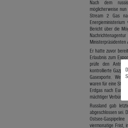
Nach dem russis
möglicherweise nun 
Stream 2 Gas nac
Energieministeriu
Bericht über die Mögl
Nachrichtenagent
Ministerpräsidenten
Er hatte zuvor berei
Erlaubnis zum Expo
prüfe den Antrag.
D
kontrollierte Gazprom
S
Gasexporte. Weder
waren für eine Stell
Erdgas nach Europa z
mächtiger Verbündete
Russland gab letzt
abgeschlossen sei. D
Ostsee-Gaspipeline
viermonatige Frist, 