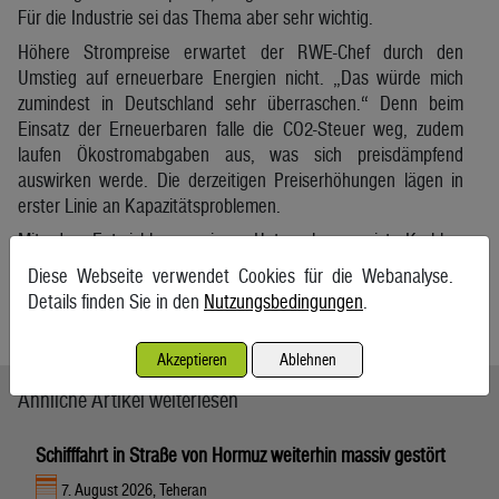
Für die Industrie sei das Thema aber sehr wichtig.
Höhere Strompreise erwartet der RWE-Chef durch den
Umstieg auf erneuerbare Energien nicht. „Das würde mich
zumindest in Deutschland sehr überraschen.“ Denn beim
Einsatz der Erneuerbaren falle die CO2-Steuer weg, zudem
laufen Ökostromabgaben aus, was sich preisdämpfend
auswirken werde. Die derzeitigen Preiserhöhungen lägen in
erster Linie an Kapazitätsproblemen.
Mit der Entwicklung seines Unternehmens ist Krebber
zufrieden. Das Betriebsergebnis werde 3 bis 3,5 Mrd. Euro
Diese Webseite verwendet Cookies für die Webanalyse.
ausmachen, der Gewinn bei rund 1 Mrd. Euro liegen.
Details finden Sie in den
Nutzungsbedingungen
.
APA
Akzeptieren
Ablehnen
Ähnliche Artikel weiterlesen
Schifffahrt in Straße von Hormuz weiterhin massiv gestört
7. August 2026, Teheran