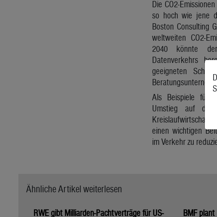
Die CO2-Emissionen 
so hoch wie jene de
Boston Consulting G
weltweiten CO2-Em
2040 könnte der
Datenverkehrs ber
geeigneten Schri
D
Beratungsunternehm
S
Als Beispiele für
Umstieg auf die 
Kreislaufwirtschaft
einen wichtigen Bei
im Verkehr zu reduzi
Ähnliche Artikel weiterlesen
RWE gibt Milliarden-Pachtverträge für US-
BMF plant 