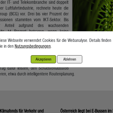
der IT- und Telekombranche sind doppelt
r Luftfahrtindustrie, rechnete heute die
roup (BCG) vor. Drei bis vier Prozent der
issionen stammten vom IKT-Sektor. Bis
 Anteil aufgrund des wachsenden
eits 14 Prozent betragen, wenn keine
tte unternommen werden, so das US-
iese Webseite verwendet Cookies für die Webanalyse. Details finden
en.
ie in den
Nutzungsbedingungen
.
 solche Maßnahmen werden der rasche
nächste Mobilfunkgeneration 5G und
Akzeptieren
Ablehnen
 genannt. Des weiteren könnte die Branche
trag dafür leisten, den Schadstoffausstoß
eren, etwa durch intelligentere Routenplanung.
Klimafonds für Verkehr und
Österreich liegt bei E-Bussen im