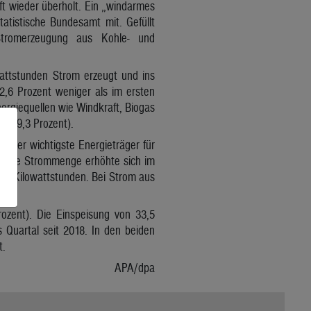
ft wieder überholt. Ein „windarmes
tatistische Bundesamt mit. Gefüllt
tromerzeugung aus Kohle- und
wattstunden Strom erzeugt und ins
,6 Prozent weniger als im ersten
rgiequellen wie Windkraft, Biogas
 (59,3 Prozent).
 der wichtigste Energieträger für
zeugte Strommenge erhöhte sich im
rden Kilowattstunden. Bei Strom aus
rozent). Die Einspeisung von 33,5
s Quartal seit 2018. In den beiden
t.
APA/dpa