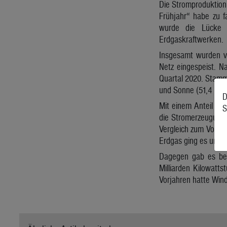
Die Stromproduktion 
Frühjahr“ habe zu fa
wurde die Lücke 
Erdgaskraftwerken.
Insgesamt wurden vo
Netz eingespeist. N
Quartal 2020. Stamm
und Sonne (51,4 Proz
D
Mit einem Anteil vo
S
die Stromerzeugung 
Vergleich zum Vorjah
Erdgas ging es um 24
Dagegen gab es bei 
Milliarden Kilowatts
Vorjahren hatte Wind