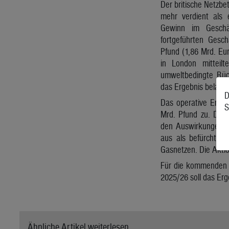
Der britische Netzbet
mehr verdient als 
Gewinn im Geschä
fortgeführten Gesc
Pfund (1,86 Mrd. E
in London mitteilt
umweltbedingte Rüc
das Ergebnis belaste
D
Das operative Erge
S
Mrd. Pfund zu. Die
den Auswirkungen de
aus als befürchtet,
Gasnetzen. Die Aktio
Für die kommenden 
2025/26 soll das Erg
Ähnliche Artikel weiterlesen