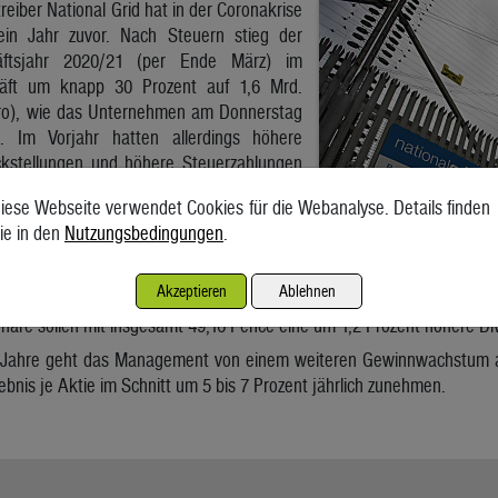
reiber National Grid hat in der Coronakrise
ein Jahr zuvor. Nach Steuern stieg der
ftsjahr 2020/21 (per Ende März) im
häft um knapp 30 Prozent auf 1,6 Mrd.
uro), wie das Unternehmen am Donnerstag
e. Im Vorjahr hatten allerdings höhere
kstellungen und höhere Steuerzahlungen
t.
iese Webseite verwendet Cookies für die Webanalyse. Details finden
bnis nahm nun um 4 Prozent auf rund 2,9
ie in den
Nutzungsbedingungen
.
 geplanten Kosten im Zusammenhang mit
r Coronapandemie fielen dabei niedriger
Akzeptieren
Ablehnen
 erläuterte der Betreiber von Strom- und
näre sollen mit insgesamt 49,16 Pence eine um 1,2 Prozent höhere Divi
Jahre geht das Management von einem weiteren Gewinnwachstum au
ebnis je Aktie im Schnitt um 5 bis 7 Prozent jährlich zunehmen.