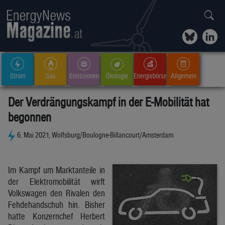
Strom
Gas
Emissionen
Ökologie
Energiebörse
Allgemein
Der Verdrängungskampf in der E-Mobilität hat
begonnen
6. Mai 2021, Wolfsburg/Boulogne-Billancourt/Amsterdam
Im Kampf um Marktanteile in
der Elektromobilität wirft
Volkswagen den Rivalen den
Fehdehandschuh hin. Bisher
hatte Konzernchef Herbert