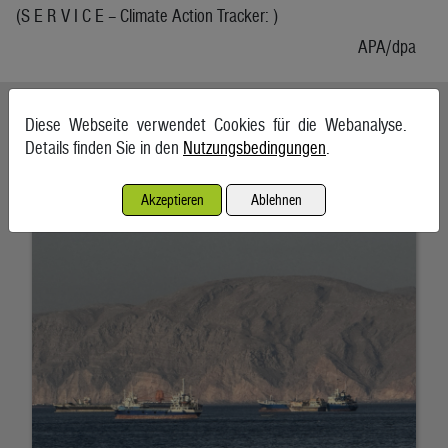
(S E R V I C E – Climate Action Tracker: )
APA/dpa
Ähnliche Artikel weiterlesen
Diese Webseite verwendet Cookies für die Webanalyse.
Details finden Sie in den
Nutzungsbedingungen
.
Schifffahrt in Straße von Hormuz weiterhin massiv gestört
7. August 2026, Teheran
Akzeptieren
Ablehnen