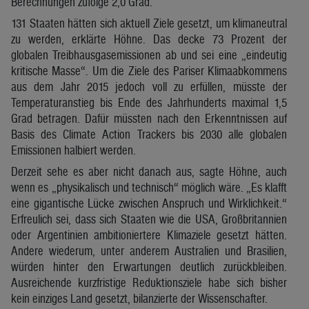
Berechnungen zufolge 2,0 Grad.
131 Staaten hätten sich aktuell Ziele gesetzt, um klimaneutral
zu werden, erklärte Höhne. Das decke 73 Prozent der
globalen Treibhausgasemissionen ab und sei eine „eindeutig
kritische Masse“. Um die Ziele des Pariser Klimaabkommens
aus dem Jahr 2015 jedoch voll zu erfüllen, müsste der
Temperaturanstieg bis Ende des Jahrhunderts maximal 1,5
Grad betragen. Dafür müssten nach den Erkenntnissen auf
Basis des Climate Action Trackers bis 2030 alle globalen
Emissionen halbiert werden.
Derzeit sehe es aber nicht danach aus, sagte Höhne, auch
wenn es „physikalisch und technisch“ möglich wäre. „Es klafft
eine gigantische Lücke zwischen Anspruch und Wirklichkeit.“
Erfreulich sei, dass sich Staaten wie die USA, Großbritannien
oder Argentinien ambitioniertere Klimaziele gesetzt hätten.
Andere wiederum, unter anderem Australien und Brasilien,
würden hinter den Erwartungen deutlich zurückbleiben.
Ausreichende kurzfristige Reduktionsziele habe sich bisher
kein einziges Land gesetzt, bilanzierte der Wissenschafter.