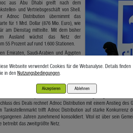
noc aus Abu Dhabi greift nach dem
kstellen- und Vertriebsgeschäft von Shell.
er Adnoc Distribution übernimmt das
te für 1 Mrd. Dollar (876 Mio. Euro), wie
r am Dienstag mitteilte. Mit dem bisher
 im Ausland wächst das Netz der
um 55 Prozent auf rund 1.600 Stationen.
den Emiraten, Saudi-Arabien und Ägypten
r Adnoc Distribution. Das Unternehmen sei
iese Webseite verwendet Cookies für die Webanalyse. Details finden
 auf Wachstum“, sagte Firmenchef Bader
ie in den
Nutzungsbedingungen
.
den künftigen Zielregionen zählten Afrika
Akzeptieren
Ablehnen
st 580 Tankstellen sowie das Großhandels-, Schmierstoff- und Luftf
hren in Südafrika präsent und soll über eine langfristige Lizenzverei
chluss des Deals rechnet Adnoc Distribution mit einem Anstieg des 
 Tankstellenmarkt trifft Adnoc Distribution auf starke Konkurrenz 
ergangenen Jahren zunehmend konsolidiert. Vitol ist über sein Gem
e betreibt das zweitgrößte Netz.