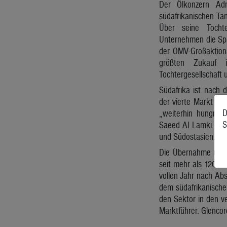
Der Ölkonzern Ad
südafrikanischen Tan
Über seine Tocht
Unternehmen die Spar
der OMV-Großaktionä
größten Zukauf
Tochtergesellschaft 
Südafrika ist nach 
der vierte Markt fü
D
„weiterhin hungrig
S
Saeed Al Lamki. Zu 
und Südostasien.
Die Übernahme umfas
seit mehr als 120 Ja
vollen Jahr nach Abs
dem südafrikanischen
den Sektor in den v
Marktführer. Glencor