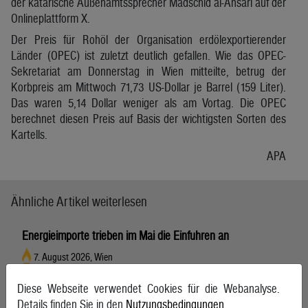
der katarische Außenamtssprecher Madschid al-Ansari auf der
Onlineplattform X.
Der Preis für Rohöl der Organisation erdölexportierender
Länder (OPEC) ist zuletzt deutlich gefallen. Wie das OPEC-
Sekretariat am Donnerstag in Wien mitteilte, betrug der
Korbpreis am Mittwoch 71,73 US-Dollar je Barrel (159 Liter).
Das waren 5,14 Dollar weniger als am Vortag. Die OPEC
berechnet diesen Preis auf Basis der wichtigsten Sorten des
Kartells.
APA
Ähnliche Artikel weiterlesen
Energieimporte trieben im Mai die Einfuhren an
7. August 2026, Wien
Diese Webseite verwendet Cookies für die Webanalyse.
Details finden Sie in den
Nutzungsbedingungen
.