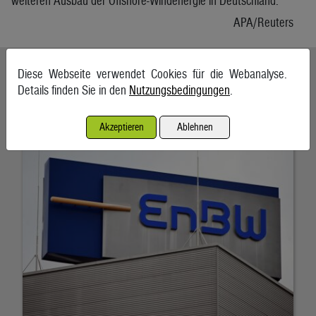
weiteren Ausbau der Offshore-Windenergie in Deutschland.
APA/Reuters
Ähnliche Artikel weiterlesen
Diese Webseite verwendet Cookies für die Webanalyse.
Details finden Sie in den
Nutzungsbedingungen
.
EnBW bestätigt Jahresprognose trotz Gewinnrückgangs
7. August 2026, Karlsruhe
Akzeptieren
Ablehnen