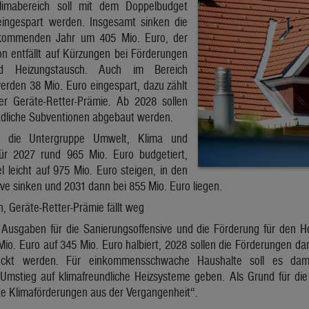
imabereich soll mit dem Doppelbudget
eingespart werden. Insgesamt sinken die
kommenden Jahr um 405 Mio. Euro, der
n entfällt auf Kürzungen bei Förderungen
d Heizungstausch. Auch im Bereich
werden 38 Mio. Euro eingespart, dazu zählt
er Geräte-Retter-Prämie. Ab 2028 sollen
dliche Subventionen abgebaut werden.
r die Untergruppe Umwelt, Klima und
 für 2027 rund 965 Mio. Euro budgetiert,
el leicht auf 975 Mio. Euro steigen, in den
ve sinken und 2031 dann bei 855 Mio. Euro liegen.
, Geräte-Retter-Prämie fällt weg
Ausgaben für die Sanierungsoffensive und die Förderung für den H
io. Euro auf 345 Mio. Euro halbiert, 2028 sollen die Förderungen d
ockt werden. Für einkommensschwache Haushalte soll es damit
Umstieg auf klimafreundliche Heizsysteme geben. Als Grund für die 
e Klimaförderungen aus der Vergangenheit“.