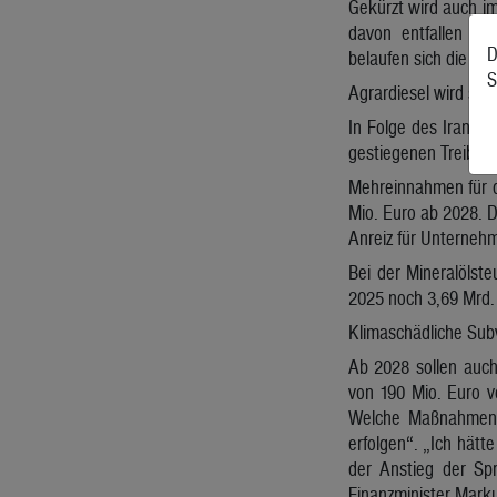
Gekürzt wird auch im
davon entfallen au
D
belaufen sich die bud
S
Agrardiesel wird subv
In Folge des Iran-Kr
gestiegenen Treibstof
Mehreinnahmen für d
Mio. Euro ab 2028. D
Anreiz für Unternehm
Bei der Mineralölst
2025 noch 3,69 Mrd. 
Klimaschädliche Sub
Ab 2028 sollen auc
von 190 Mio. Euro v
Welche Maßnahmen si
erfolgen“. „Ich hät
der Anstieg der Spr
Finanzminister Mark