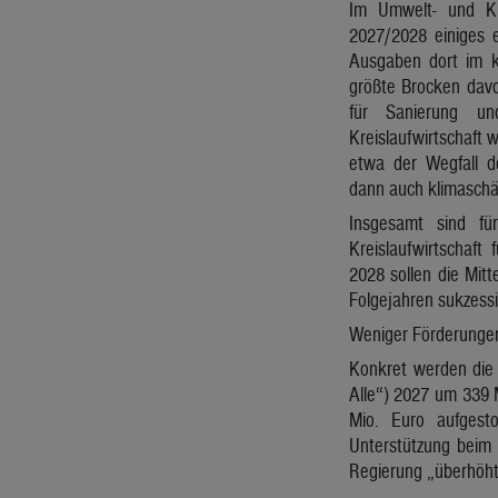
Im Umwelt- und Kl
2027/2028 einiges 
Ausgaben dort im 
größte Brocken davo
für Sanierung un
Kreislaufwirtschaft 
etwa der Wegfall d
dann auch klimaschä
Insgesamt sind fü
Kreislaufwirtschaft
2028 sollen die Mitt
Folgejahren sukzessi
Weniger Förderungen
Konkret werden die 
Alle“) 2027 um 339 M
Mio. Euro aufgest
Unterstützung beim 
Regierung „überhöht