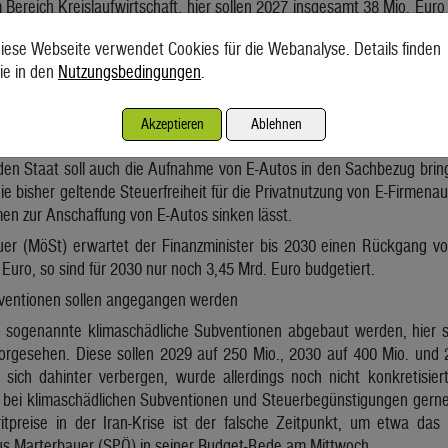
 Bereich Kreislaufwirtschaft, hier sollen 2027 insgesamt 38 Mio. Eur
f die Streichung der Geräte-Retter-Prämie und das Förderprogram
iese Webseite verwendet Cookies für die Webanalyse. Details finden
getierten Mittel für 2027 auf 218 Mio. Euro, für 2028 auf 183 Mio. Euro
ie in den
Nutzungsbedingungen
.
entioniert, Anreize für E-Autos sinken
iegs wurde unterdessen die Agrardieselvergütung für Bäuerinnen und
Akzeptieren
Ablehnen
fpreise abfedern soll. Für 2026 und 2027 sind jeweils 50 Mio. Euro daf
en Staat soll auch die Aufnahme von E-Autos in den Sachbezug bring
ie bisher geltende Steuerfreiheit für die Privatnutzung von E-Firmena
en zur Anschaffung von E-Autos sinken lässt.
euer (MöSt) erwartet der Finanzminister bis 2030 einen Rückgang vo
Euro, so sind für 2030 nur noch 3,45 Mrd. Euro budgetiert.
ventionen sollen angegangen werden
h sogenannte klimaschädliche Subventionen abgebaut werden, hier
orgesehen. Diese sollen 2029 auf 250 Mio., 2030 auf 400 Mio. und 
ch dahinter verbergen, wurde allerdings noch nicht konkretisiert
te bei klimaschädlichen Subventionen und Steuerbegünstigungen gerne
itpreise in der Iran-Krise ist der falsche Zeitpunkt, um etwa das 
us Marterbauer (SPÖ) in seiner Budget-Rede am Mittwoch.