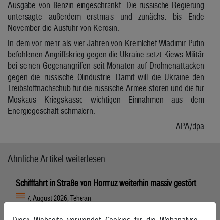
Ausgabe von Benzin eingeschränkt. Die russische Regierung
untersagte außerdem erstmals und zunächst bis Ende
November die Ausfuhr von Kerosin.
In dem vor mehr als vier Jahren von Kremlchef Wladimir Putin
befohlenen Angriffskrieg gegen die Ukraine setzt Kiews Militär
bei seinen Gegenangriffen seit Monaten auf Drohnenattacken
gegen die russische Ölindustrie. Damit will die Ukraine den
Treibstoffnachschub für die russische Armee stören und die für
Moskaus Kriegskasse wichtigen Einnahmen aus dem
Energiegeschäft schmälern.
APA/dpa
Ähnliche Artikel weiterlesen
Schifffahrt in Straße von Hormuz weiterhin massiv gestört
7. August 2026, Teheran
Diese Webseite verwendet Cookies für die Webanalyse.