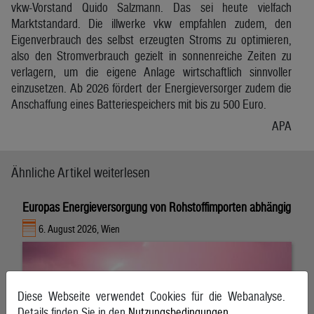
vkw-Vorstand Quido Salzmann. Das sei heute vielfach
Marktstandard. Die illwerke vkw empfahlen zudem, den
Eigenverbrauch des selbst erzeugten Stroms zu optimieren,
also den Stromverbrauch gezielt in sonnenreiche Zeiten zu
verlagern, um die eigene Anlage wirtschaftlich sinnvoller
einzusetzen. Ab 2026 fördert der Energieversorger zudem die
Anschaffung eines Batteriespeichers mit bis zu 500 Euro.
APA
Ähnliche Artikel weiterlesen
Europas Energieversorgung von Rohstoffimporten abhängig
6. August 2026, Wien
Diese Webseite verwendet Cookies für die Webanalyse.
Details finden Sie in den
Nutzungsbedingungen
.