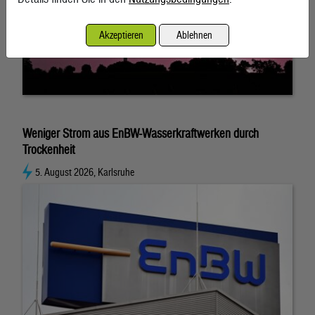
Akzeptieren
Ablehnen
Weniger Strom aus EnBW-Wasserkraftwerken durch
Trockenheit
5. August 2026, Karlsruhe