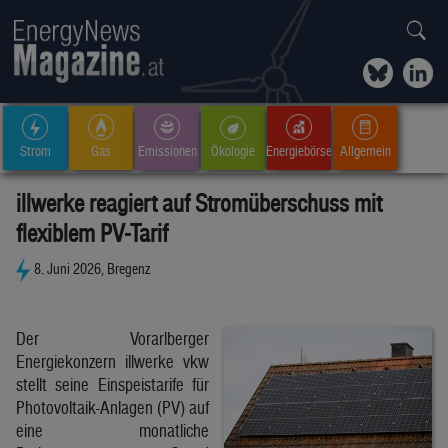
Strom
Gas
Emissionen
Ökologie
Energiebörse
Allgemein
illwerke reagiert auf Stromüberschuss mit
flexiblem PV-Tarif
8. Juni 2026, Bregenz
Der Vorarlberger
Energiekonzern illwerke vkw
stellt seine Einspeistarife für
Photovoltaik-Anlagen (PV) auf
eine monatliche