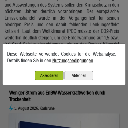
und Ausweitungen des Systems sollen den Klimaschutz in den
nächsten Jahren deutlich voranbringen. Der europäische
Emissionshandel wurde in der Vergangenheit für seinen
niedrigen Preis und den damit fehlenden Lenkungseffekt
kritisiert. Laut dem Weltklimarat IPCC müsste der CO2-Preis
weiterhin deutlich steigen, um die Erderwärmung auf 1,5 bzw.
2,0 Grad Celsius einzudämmen, wie es das Pariser Klimaziel
vorsieht.
Diese Webseite verwendet Cookies für die Webanalyse.
APA/Reuters
Details finden Sie in den
Nutzungsbedingungen
.
Akzeptieren
Ablehnen
Ähnliche Artikel weiterlesen
Weniger Strom aus EnBW-Wasserkraftwerken durch
Trockenheit
5. August 2026, Karlsruhe