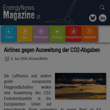
Strom
Gas
Emissionen
Ökologie
Energiebörse
Allgemein
Airlines gegen Ausweitung der CO2-Abgaben
8. Juni 2026, Brüssel/Berlin
Die Lufthansa und andere
große europäische
Fluggesellschaften wollen
eine Ausweitung des CO2-
Emissionshandels in der
Europäischen Union auf
internationale Flüge verhindern. In einem Brief an EU-