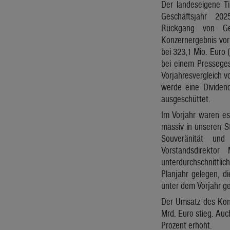
Der landeseigene Ti
Geschäftsjahr 20
Rückgang von Ge
Konzernergebnis vor
bei 323,1 Mio. Euro 
bei einem Pressege
Vorjahresvergleich v
werde eine Dividen
ausgeschüttet.
Im Vorjahr waren es
massiv in unseren St
Souveränität und
Vorstandsdirekto
unterdurchschnittli
Planjahr gelegen, d
unter dem Vorjahr ge
Der Umsatz des Kon
Mrd. Euro stieg. Auc
Prozent erhöht.