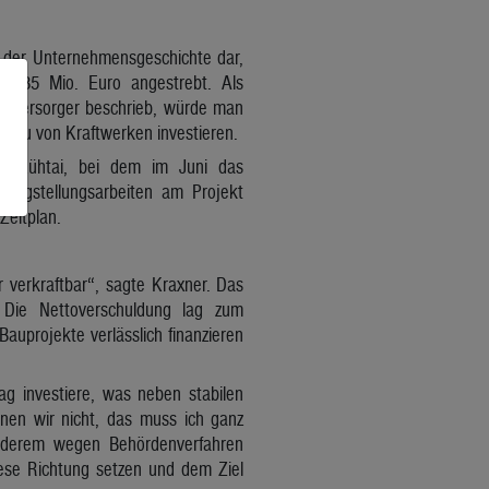
t der Unternehmensgeschichte dar,
on 585 Mio. Euro angestrebt. Als
gieversorger beschrieb, würde man
sbau von Kraftwerken investieren.
rk Kühtai, bei dem im Juni das
rtigstellungsarbeiten am Projekt
Zeitplan.
r verkraftbar“, sagte Kraxner. Das
Die Nettoverschuldung lag zum
auprojekte verlässlich finanzieren
g investiere, was neben stabilen
nnen wir nicht, das muss ich ganz
anderem wegen Behördenverfahren
iese Richtung setzen und dem Ziel