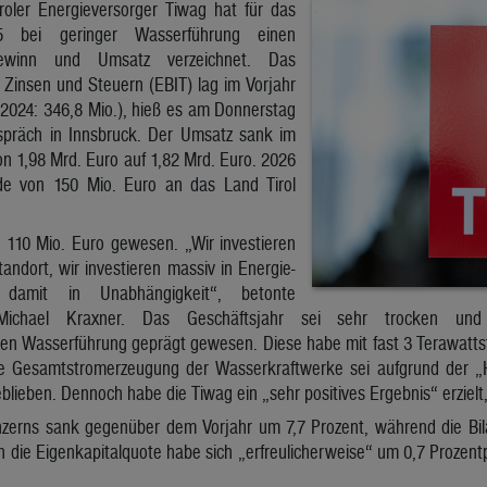
roler Energieversorger Tiwag hat für das
25 bei geringer Wasserführung einen
winn und Umsatz verzeichnet. Das
 Zinsen und Steuern (EBIT) lag im Vorjahr
(2024: 346,8 Mio.), hieß es am Donnerstag
spräch in Innsbruck. Der Umsatz sank im
on 1,98 Mrd. Euro auf 1,82 Mrd. Euro. 2026
de von 150 Mio. Euro an das Land Tirol
 110 Mio. Euro gewesen. „Wir investieren
andort, wir investieren massiv in Energie-
 damit in Unabhängigkeit“, betonte
r Michael Kraxner. Das Geschäftsjahr sei sehr trocken un
chen Wasserführung geprägt gewesen. Diese habe mit fast 3 Terawatt
ie Gesamtstromerzeugung der Wasserkraftwerke sei aufgrund der „Hy
blieben. Dennoch habe die Tiwag ein „sehr positives Ergebnis“ erzielt,
zerns sank gegenüber dem Vorjahr um 7,7 Prozent, während die Bi
h die Eigenkapitalquote habe sich „erfreulicherweise“ um 0,7 Prozent