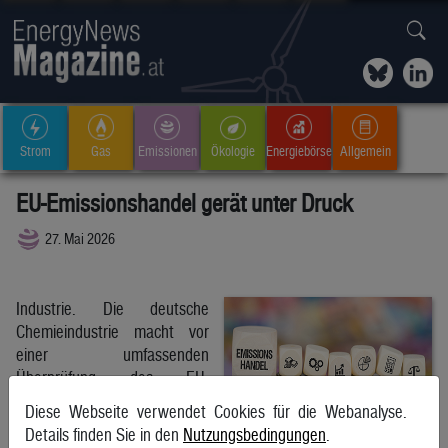
Strom
Gas
Emissionen
Ökologie
Energiebörse
Allgemein
EU-Emissionshandel gerät unter Druck
27. Mai 2026
Industrie. Die deutsche
Chemieindustrie macht vor
einer umfassenden
Überprüfung des EU-
Emissionshandels Druck auf
Diese Webseite verwendet Cookies für die Webanalyse.
Bundeskanzler Friedrich Merz.
Details finden Sie in den
Nutzungsbedingungen
.
Geplante neue