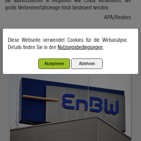
die Marktchancen in Regionen wie China verbessern, wo
große Verbrennerfahrzeuge hoch besteuert werden.
APA/Reuters
Ähnliche Artikel weiterlesen
Diese Webseite verwendet Cookies für die Webanalyse.
Details finden Sie in den
Nutzungsbedingungen
.
EnBW bestätigt Jahresprognose trotz Gewinnrückgangs
Akzeptieren
Ablehnen
7. August 2026, Karlsruhe