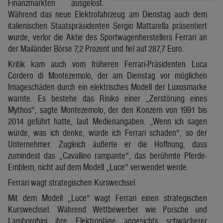
Finanzmärkten ausgelöst.
Während das neue Elektrofahrzeug am Dienstag auch dem
italienischen Staatspräsidenten Sergio Mattarella präsentiert
wurde, verlor die Aktie des Sportwagenherstellers Ferrari an
der Mailänder Börse 7,2 Prozent und fiel auf 287,7 Euro.
Kritik kam auch vom früheren Ferrari-Präsidenten Luca
Cordero di Montezemolo, der am Dienstag vor möglichen
Imageschäden durch ein elektrisches Modell der Luxusmarke
warnte. Es bestehe das Risiko einer „Zerstörung eines
Mythos“, sagte Montezemolo, der den Konzern von 1991 bis
2014 geführt hatte, laut Medienangaben. „Wenn ich sagen
würde, was ich denke, würde ich Ferrari schaden“, so der
Unternehmer. Zugleich äußerte er die Hoffnung, dass
zumindest das „Cavallino rampante“, das berühmte Pferde-
Emblem, nicht auf dem Modell „Luce“ verwendet werde.
Ferrari wagt strategischen Kurswechsel
Mit dem Modell „Luce“ wagt Ferrari einen strategischen
Kurswechsel. Während Wettbewerber wie Porsche und
Lamborghini ihre Elektropläne angesichts schwächerer