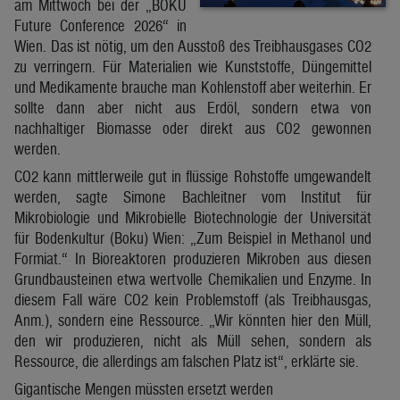
am Mittwoch bei der „BOKU
Future Conference 2026“ in
Wien. Das ist nötig, um den Ausstoß des Treibhausgases CO2
zu verringern. Für Materialien wie Kunststoffe, Düngemittel
und Medikamente brauche man Kohlenstoff aber weiterhin. Er
sollte dann aber nicht aus Erdöl, sondern etwa von
nachhaltiger Biomasse oder direkt aus CO2 gewonnen
werden.
CO2 kann mittlerweile gut in flüssige Rohstoffe umgewandelt
werden, sagte Simone Bachleitner vom Institut für
Mikrobiologie und Mikrobielle Biotechnologie der Universität
für Bodenkultur (Boku) Wien: „Zum Beispiel in Methanol und
Formiat.“ In Bioreaktoren produzieren Mikroben aus diesen
Grundbausteinen etwa wertvolle Chemikalien und Enzyme. In
diesem Fall wäre CO2 kein Problemstoff (als Treibhausgas,
Anm.), sondern eine Ressource. „Wir könnten hier den Müll,
den wir produzieren, nicht als Müll sehen, sondern als
Ressource, die allerdings am falschen Platz ist“, erklärte sie.
Gigantische Mengen müssten ersetzt werden