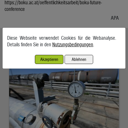
https://boku.ac.at/oeffentlichkeitsarbeit/boku-future-
conference
APA
Ähnliche Artikel weiterlesen
Diese Webseite verwendet Cookies für die Webanalyse.
Details finden Sie in den
Nutzungsbedingungen
.
Energieimporte trieben im Mai die Einfuhren an
Akzeptieren
Ablehnen
7. August 2026, Wien