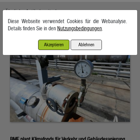
Ähnliche Artikel weiterlesen
Diese Webseite verwendet Cookies für die Webanalyse.
Energieimporte trieben im Mai die Einfuhren an
Details finden Sie in den
Nutzungsbedingungen
.
7. August 2026, Wien
Akzeptieren
Ablehnen
BMF plant Klimafonds für Verkehr und Gebäudesanierung