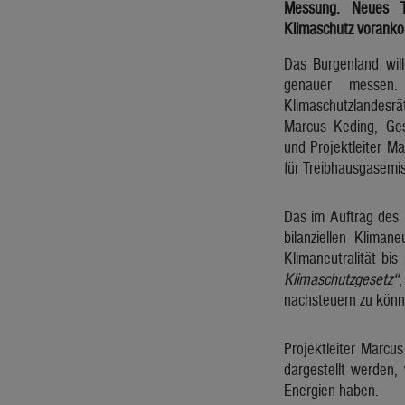
Messung. Neues T
Klimaschutz vorank
Das Burgenland will
genauer messen. L
Klimaschutzlandesrä
Marcus Keding, Ges
und Projektleiter M
für Treibhausgasemi
Das im Auftrag des 
bilanziellen Kliman
Klimaneutralität bi
Klimaschutzgesetz“
,
nachsteuern zu könn
Projektleiter Marcu
dargestellt werden
Energien haben.