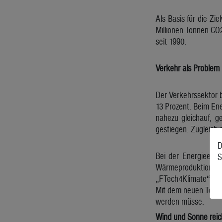
Als Basis für die Zi
Millionen Tonnen CO
seit 1990.
Verkehr als Problem
Der Verkehrssektor b
13 Prozent. Beim Ene
nahezu gleichauf, g
gestiegen. Zugleich s
D
Bei der Energieerz
S
Wärmeproduktion aus
„FTech4Klimate“, „W
Mit dem neuen Tool 
werden müsse.
Wind und Sonne reic