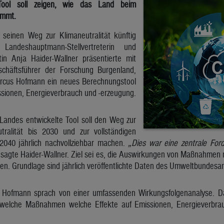
ool soll zeigen, wie das Land beim
ommt.
 seinen Weg zur Klimaneutralität künftig
andeshauptmann-Stellvertreterin und
tin Anja Haider-Wallner präsentierte mit
chäftsführer der Forschung Burgenland,
arcus Hofmann ein neues Berechnungstool
ssionen, Energieverbrauch und -erzeugung.
Landes entwickelte Tool soll den Weg zur
eutralität bis 2030 und zur vollständigen
s 2040 jährlich nachvollziehbar machen.
„Dies war eine zentrale Fo
 sagte Haider-Wallner. Ziel sei es, die Auswirkungen von Maßnahmen
en. Grundlage sind jährlich veröffentlichte Daten des Umweltbundesa
s Hofmann sprach von einer umfassenden Wirkungsfolgenanalyse. D
, welche Maßnahmen welche Effekte auf Emissionen, Energieverbra