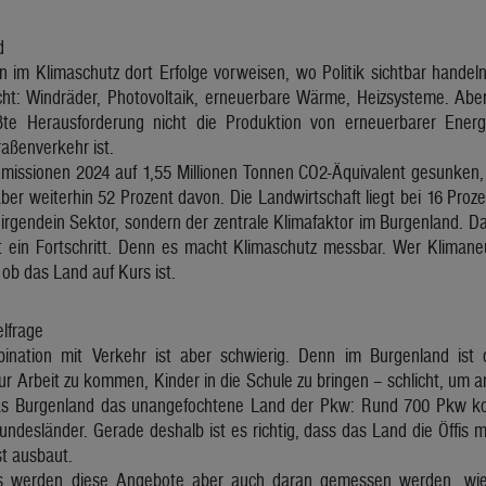
d
 im Klimaschutz dort Erfolge vorweisen, wo Politik sichtbar handel
cht: Windräder, Photovoltaik, erneuerbare Wärme, Heizsysteme. Abe
ßte Herausforderung nicht die Produktion von erneuerbarer Energ
aßenverkehr ist.
missionen 2024 auf 1,55 Millionen Tonnen CO2-Äquivalent gesunken, 
ber weiterhin 52 Prozent davon. Die Landwirtschaft liegt bei 16 Proz
t irgendein Sektor, sondern der zentrale Klimafaktor im Burgenland. 
st ein Fortschritt. Denn es macht Klimaschutz messbar. Wer Klimaneu
ob das Land auf Kurs ist.
elfrage
bination mit Verkehr ist aber schwierig. Denn im Burgenland ist 
r Arbeit zu kommen, Kinder in die Schule zu bringen – schlicht, um a
das Burgenland das unangefochtene Land der Pkw: Rund 700 Pkw k
undesländer. Gerade deshalb ist es richtig, dass das Land die Öffis
t ausbaut.
werden diese Angebote aber auch daran gemessen werden, wie vi