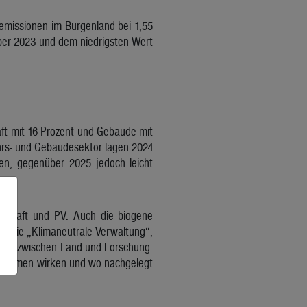
semissionen im Burgenland bei 1,55
ber 2023 und dem niedrigsten Wert
aft mit 16 Prozent und Gebäude mit
kehrs- und Gebäudesektor lagen 2024
ken, gegenüber 2025 jedoch leicht
ndkraft und PV. Auch die biogene
e wie „Klimaneutrale Verwaltung“,
eit zwischen Land und Forschung.
aßnahmen wirken und wo nachgelegt