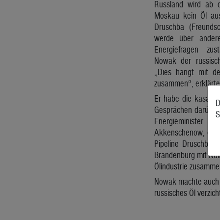
Russland wird ab 
Moskau kein Öl aus
Druschba (Freundsc
werde über andere
Energiefragen zus
Nowak der russisch
„Dies hängt mit de
zusammen“, erklärte 
Er habe die kasachi
D
Gesprächen darüber 
S
Energieminister d
Akkenschenow, erklä
Pipeline Druschba u
Brandenburg mit Null
Ölindustrie zusamm
Nowak machte auch de
russisches Öl verzicht