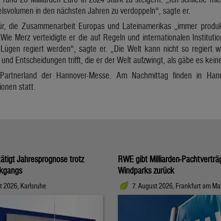
elsvolumen in den nächsten Jahren zu verdoppeln“, sagte er.
r, die Zusammenarbeit Europas und Lateinamerikas „immer produkt
ie Merz verteidigte er die auf Regeln und internationalen Institut
 Lügen regiert werden“, sagte er. „Die Welt kann nicht so regiert w
 und Entscheidungen trifft, die er der Welt aufzwingt, als gäbe es kei
r Partnerland der Hannover-Messe. Am Nachmittag finden in Hann
onen statt.
tigt Jahresprognose trotz
RWE gibt Milliarden-Pachtverträ
kgangs
Windparks zurück
t 2026, Karlsruhe
7. August 2026, Frankfurt am Ma