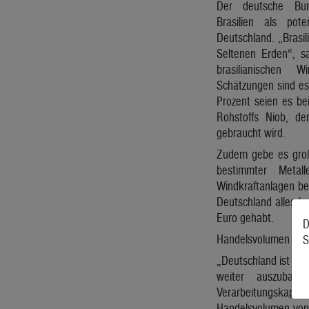
Der deutsche Bund
Brasilien als poten
Deutschland. „Brasil
Seltenen Erden“, 
brasilianischen 
Schätzungen sind es
Prozent seien es be
Rohstoffs Niob, der
gebraucht wird.
Zudem gebe es gro
bestimmter Metal
Windkraftanlagen ben
Deutschland alles ho
Euro gehabt.
D
Handelsvolumen soll
S
„Deutschland ist daz
weiter auszubaue
Verarbeitungskapa
Handelsvolumen von r