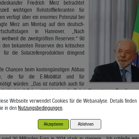
eskanzler Friedrich Merz betrachtet
ziell wichtigen Rohstofflieferanten für
ien verfügt über ein enormes Potenzial bei
sagte Merz am Montag auf den deutsch-
Wirtschaftstagen in Hannover. „Nach
 weltweit die zweitgrößten Reserven.“ 90
i den bekannten Reserven des kritischen
 für die Solarzellenproduktion dringend
ße Chancen beim kostengünstigen Abbau
le, die für die E-Mobilität und für
ötigt würden. „Das ist natürlich auch für
chattraktiv.“ Schon 2024 hätten die Rohstoffimporte aus Brasilien ei
iese Webseite verwendet Cookies für die Webanalyse. Details finden
 durch Mercosur-Abkommen stark steigen
ie in den
Nutzungsbedingungen
.
u bereit, Brasilien mit technologischem Know-how und Expertise zu 
n“, sagte Merz auf die brasilianische Forderung nach m
Akzeptieren
Ablehnen
zitäten. Merz betonte, dass es mit dem EU-Mercosur-Freihan
und 20 Milliarden Euro in 2024 stark zu steigern. „Ich schließe mi