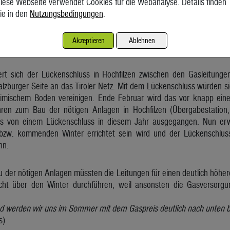
iese Webseite verwendet Cookies für die Webanalyse. Details finden
nem Monat zum Preis von mehr als 40 Euro je Megawattstunde (
ie in den
Nutzungsbedingungen
.
zur kurzfristigen Lieferung in den letzten beiden Wochen um etwa 40 
Akzeptieren
Ablehnen
rst 2027
rt sich der Lückenschluss in Hochfilzen zwischen den Gasleitungen
lzburger Seite an das Tiroler Netz. Mit dem Lückenschluss würden s
eimischem Boden vereinigen. Ende Februar wird das vor knapp eine
en zum Bau der nötigen Anlagen in Hochfilzen (Übergabestation, R
as von einem Lückenschluss in diesem Jahr ausgegangen. Nun erwa
bzw. kommenden Winter errichtet sein wird und der Lückenschlu
nn.
der nötigen Anlagen müssten die Leitungen für einen deutlich höher
t über den Winter durchführen, weil ansonsten die Gasversorgung
d werden wir uns im Sommer mit dem Gaspreis deutlich nach unten 
s)