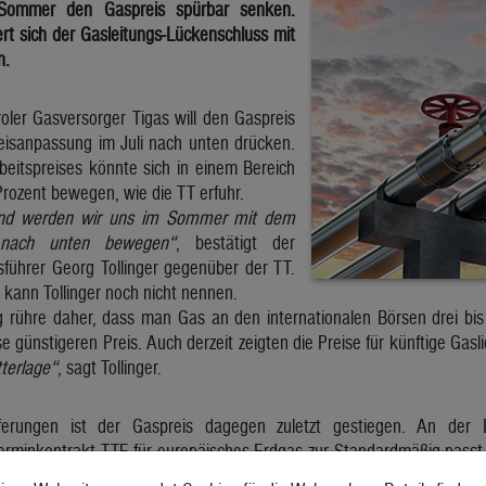
 Sommer den Gaspreis spürbar senken.
rt sich der Gasleitungs-Lückenschluss mit
n.
oler Gasversorger Tigas will den Gaspreis
reisanpassung im Juli nach unten drücken.
eitspreises könnte sich in einem Bereich
rozent bewegen, wie die TT erfuhr.
and werden wir uns im Sommer mit dem
h nach unten bewegen“
, bestätigt der
sführer Georg Tollinger gegenüber der TT.
ann Tollinger noch nicht nennen.
 rühre daher, dass man Gas an den internationalen Börsen drei bis 
e günstigeren Preis. Auch derzeit zeigten die Preise für künftige Gas
terlage“
, sagt Tollinger.
ieferungen ist der Gaspreis dagegen zuletzt gestiegen. An de
erminkontrakt TTF für europäisches Erdgas zur Standardmäßig passt
inen Gaspreis an: Diesen Sommer sollte die Preiskurve nach unten zei