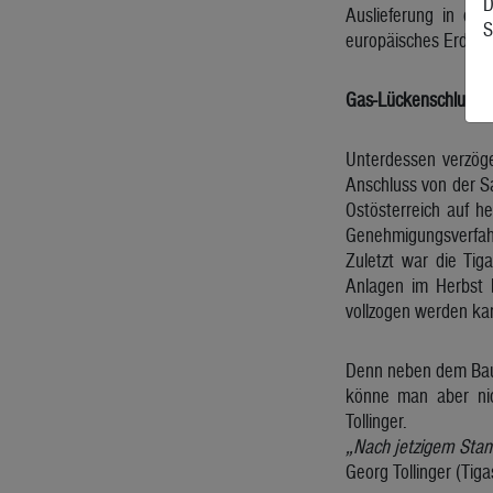
D
Auslieferung in ei
S
europäisches Erdgas 
Gas-Lückenschluss e
Unterdessen verzöge
Anschluss von der Sa
Ostösterreich auf h
Genehmigungsverfahr
Zuletzt war die Tig
Anlagen im Herbst 
vollzogen werden ka
Denn neben dem Bau 
könne man aber nich
Tollinger.
„Nach jetzigem Stan
Georg Tollinger (Tiga