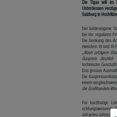
Die Tigas will im
Unterdessen verzöge
Salzburg in Hochfilze
Der landeseigene Tir
bei der regulären P
Die Senkung des Arb
zwischen 10 und 15 P
„Nach jetzigem St
Gaspreis deutlic
technische Geschäft
Das genaue Ausmaß k
Die Gaspreissenkung
einem vergleichsweis
die Großhandels-Wet
Für kurzfristige L
richtungsweisende T
Juli jedes Jahres se