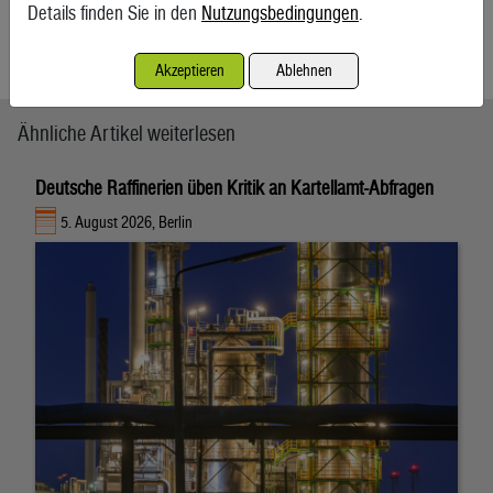
die Sanktionen erschwert, die unter anderem das neue
Details finden Sie in den
Nutzungsbedingungen
.
Projekt Arctic LNG 2 betreffen.
APA/Reuters
Akzeptieren
Ablehnen
Ähnliche Artikel weiterlesen
Deutsche Raffinerien üben Kritik an Kartellamt-Abfragen
5. August 2026, Berlin