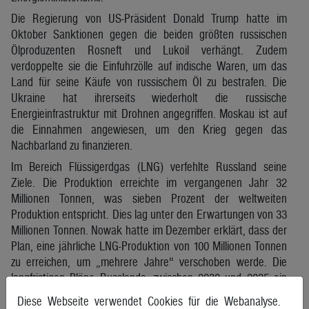
Die Regierung von US-Präsident Donald Trump hatte im
Oktober Sanktionen gegen die beiden größten russischen
Ölproduzenten Rosneft und Lukoil verhängt. Zudem
verdoppelte sie die Einfuhrzölle auf indische Waren, um das
Land für seine Käufe von russischem Öl zu bestrafen. Die
Ukraine hat ihrerseits wiederholt die russische
Energieinfrastruktur mit Drohnen angegriffen. Moskau ist auf
die Einnahmen angewiesen, um den Krieg gegen das
Nachbarland zu finanzieren.
Im Bereich Flüssigerdgas (LNG) verfehlte Russland seine
Ziele. Die Produktion erreichte im vergangenen Jahr 32
Millionen Tonnen, was sieben Prozent der weltweiten
Produktion entspricht. Dies lag unter den Erwartungen von 33
Millionen Tonnen. Nowak hatte im Dezember erklärt, dass der
Plan, eine jährliche LNG-Produktion von 100 Millionen Tonnen
zu erreichen, um „mehrere Jahre“ verschoben werde. Die
langfristigen Pläne Russlands, zwischen 2030 und 2035 ein
Fünftel des globalen LNG-Marktes zu erobern, werden durch
Diese Webseite verwendet Cookies für die Webanalyse.