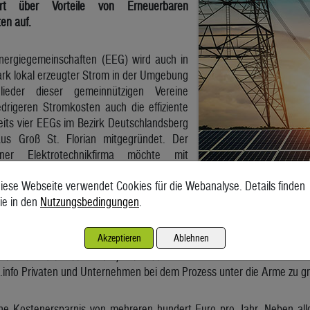
rt über Vorteile von Erneuerbaren
en auf.
nergiegemeinschaften (EEG) wird auch in
rk lokal erzeugter Strom in der Umgebung
glieder dieser gemeinnützigen Vereine
drigeren Stromkosten auch die effiziente
eits vier EEGs im Bezirk Deutschlandsberg
us Groß St. Florian mitgegründet. Der
iner Elektrotechnikfirma möchte mit
r Menschen für regionale Gemeinschaften
iese Webseite verwendet Cookies für die Webanalyse. Details finden
ie in den
Nutzungsbedingungen
.
bst keine eigene Photovoltaikanlage hat, kann man mitmachen“
, 
Akzeptieren
Ablehnen
 auch Nutzer, der Einstieg sei aber nicht immer ganz einfach:
„D
en für Laien sehr kompliziert sein.“
Daher kam er auf die Idee
info Privaten und Unternehmen bei dem Prozess unter die Arme zu gr
ine Kostenersparnis von mehreren hundert Euro pro Jahr. Neben al