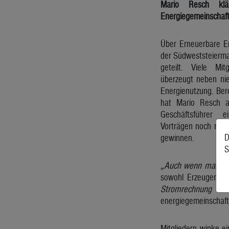
Mario Resch klä
Energiegemeinschaft
Über Erneuerbare E
der Südweststeierma
geteilt. Viele Mit
überzeugt neben nie
Energienutzung. Ber
hat Mario Resch a
Geschäftsführer e
Vorträgen noch meh
D
gewinnen.
S
„Auch wenn man sel
sowohl Erzeuger als
Stromrechnung könn
energiegemeinschaft.
Mitgliedern winke e