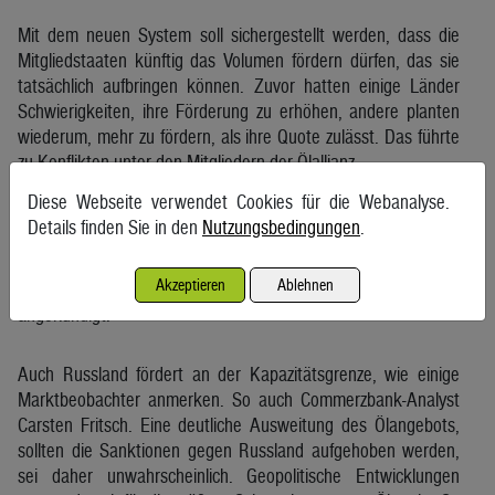
Mit dem neuen System soll sichergestellt werden, dass die
Mitgliedstaaten künftig das Volumen fördern dürfen, das sie
tatsächlich aufbringen können. Zuvor hatten einige Länder
Schwierigkeiten, ihre Förderung zu erhöhen, andere planten
wiederum, mehr zu fördern, als ihre Quote zulässt. Das führte
zu Konflikten unter den Mitgliedern der Ölallianz.
Mit den schnellen Produktionserhöhungen konnte Saudi-
Diese Webseite verwendet Cookies für die Webanalyse.
Arabien auch demonstrieren, dass bei vielen Mitgliedstaaten
Details finden Sie in den
Nutzungsbedingungen
.
die Kapazitäten effektiv niedriger sind als die zugeteilten
Quoten. Sie dürften mehr fördern, machen es aber nicht.
Akzeptieren
Ablehnen
Effektiv fördert die Opec plus daher weniger Öl als offiziell
angekündigt.
Auch Russland fördert an der Kapazitätsgrenze, wie einige
Marktbeobachter anmerken. So auch Commerzbank-Analyst
Carsten Fritsch. Eine deutliche Ausweitung des Ölangebots,
sollten die Sanktionen gegen Russland aufgehoben werden,
sei daher unwahrscheinlich. Geopolitische Entwicklungen