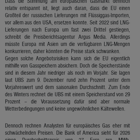
Dass die Stimmung am europäischen Gasmarkt dennoch
relativ entspannt ist, liegt auch daran, dass die EU einen
Großteil der russischen Lieferungen mit Flüssiggas-Importen,
vor allem aus den USA, ersetzen konnte. Seit 2022 sind LNG-
Lieferungen nach Europa um fast zwei Drittel gestiegen,
schreibt die Preisberichtsagentur Argus Media. Allerdings
müsste Europa mit Asien um die verfügbaren LNG-Mengen
konkurrieren, daher könnten die Preise stark schwanken.
Gegen solche Angebotsrisiken kann sich die EU eigentlich
mithilfe von Gasspeichern absichern. Doch die Speicherstände
sind in diesem Jahr niedriger als noch im Vorjahr. Sie lagen
laut UBS zum 9. Dezember rund zehn Prozent unter dem
Vorjahreswert und dem saisonalen Durchschnitt. Zum Ende
des Winters rechnet die UBS mit einem Speicherstand von 29
Prozent – die Voraussetzung dafür sind aber normale
Wetterbedingungen und keine ungewöhnlichen Kältewellen.
Dennoch rechnen Analysten für europäisches Gas eher mit
schwächelnden Preisen. Die Bank of America sieht für 2026
einen Durchschnittspreis von 27 Euro pro MWh.