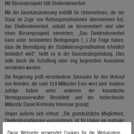
Mit Börsenprospekt fällt Dividendenverbot
Mit der Gesetzesänderung entfällt für Unternehmen, die der
Staat im Zuge von Rettungsmaßnahmen übernommen hat,
das Dividendenverbot, sobald sie börsennotiert sind oder
einen Börsenprospekt einreichen. „Das Dividendenverbot
kann unter bestimmten Bedingungen (…) Zur Folge haben,
dass die Beendigung der Stabilisierungsmaßnahme erheblich
behindert wird“, heißt es in der ​Gesetzesbegründung. Dies
solle durch die Schaffung einer eng begrenzten Ausnahme
vermieden werden.
Die Regierung prüft verschiedene Szenarien für den Verkauf
von Anteilen, die rund 13,8 ​Milliarden Euro wert sind. Insidern
zufolge haben unter anderem der kanadische
Vermögensverwalter Brookfield und der tschechische
Milliardär Daniel Kretinsky Interesse gezeigt.
Uniper äußerte sich erfreut. „Die grundsätzliche Möglichkeit,
Dividendenzahlungen vorzunehmen, ist für Uniper ein zentraler
Bestandteil der Equity Story“, ​sagte ein Sprecher. „Sie schafft
Diese Webseite verwendet Cookies für die Webanalyse.