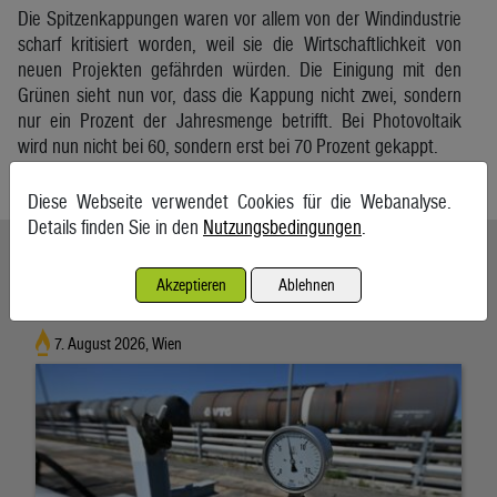
Die Spitzenkappungen waren vor allem von der Windindustrie
scharf kritisiert worden, weil sie die Wirtschaftlichkeit von
neuen Projekten gefährden würden. Die Einigung mit den
Grünen sieht nun vor, dass die Kappung nicht zwei, sondern
nur ein Prozent der Jahresmenge betrifft. Bei Photovoltaik
wird nun nicht bei 60, sondern erst bei 70 Prozent gekappt.
APA
Diese Webseite verwendet Cookies für die Webanalyse.
Details finden Sie in den
Nutzungsbedingungen
.
Ähnliche Artikel weiterlesen
Akzeptieren
Ablehnen
Energieimporte trieben im Mai die Einfuhren an
7. August 2026, Wien