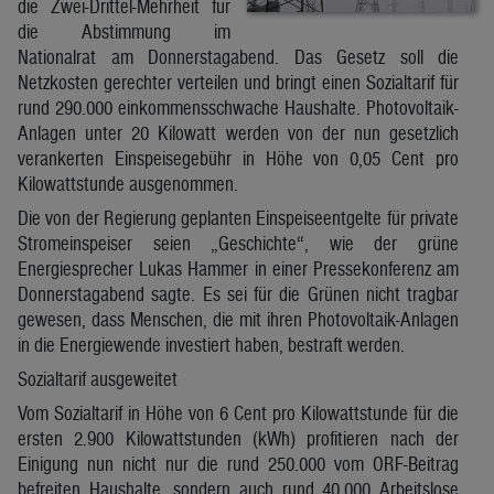
die Zwei-Drittel-Mehrheit für
die Abstimmung im
Nationalrat am Donnerstagabend. Das Gesetz soll die
Netzkosten gerechter verteilen und bringt einen Sozialtarif für
rund 290.000 einkommensschwache Haushalte. Photovoltaik-
Anlagen unter 20 Kilowatt werden von der nun gesetzlich
verankerten Einspeisegebühr in Höhe von 0,05 Cent pro
Kilowattstunde ausgenommen.
Die von der Regierung geplanten Einspeiseentgelte für private
Stromeinspeiser seien „Geschichte“, wie der grüne
Energiesprecher Lukas Hammer in einer Pressekonferenz am
Donnerstagabend sagte. Es sei für die Grünen nicht tragbar
gewesen, dass Menschen, die mit ihren Photovoltaik-Anlagen
in die Energiewende investiert haben, bestraft werden.
Sozialtarif ausgeweitet
Vom Sozialtarif in Höhe von 6 Cent pro Kilowattstunde für die
ersten 2.900 Kilowattstunden (kWh) profitieren nach der
Einigung nun nicht nur die rund 250.000 vom ORF-Beitrag
befreiten Haushalte, sondern auch rund 40.000 Arbeitslose