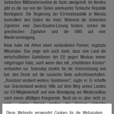
türkischen Militärintervention de facto zweigeteilt. Im Norden
gibt es die nur von der Türkei anerkannte Türkische Republik
Nordzypern. Die Regierung der EU-Inselrepublik in Nikosia
kontrolliert den Süden der Insel. Während die türkischen
Zyprioten eine Zwei-Staaten-Lösung fordern, setzen die
griechischen Zyprioten und die UNO auf eine
Wiedervereinigung.
Kiew habe mit Athen einen verlässlichen Partner, ergänzte
Mitsotakis. Das zeige sich auch darin, dass sein Land die
wirtschaftlichen Sanktionen der EU gegen Moskau immer
mitgetragen habe, auch wenn dies mit „erheblichen Kosten“
verbunden sei. Selenskyj dankte für die Unterstützung und
bat, den Druck auf die russische Seite aufrechtzuerhalten.
„Russland verdient weitere Sanktionen“, sagte er. Er erhoffe
von Griechenland weitere Hilfe auf dem Weg seines Landes
zur EU-Mitgliedschaft und eine Beteiligung am Wiederaufbau
nach einem allfälligen Kriegsende. Noch sei es aber nicht so
weit: „Jeden Abend greifen die Russen kritische
Infrastrukturen wie Wärmekraftwerke und Gasquellen an.“
Diese Webseite verwendet Cookies für die Webanalyse.