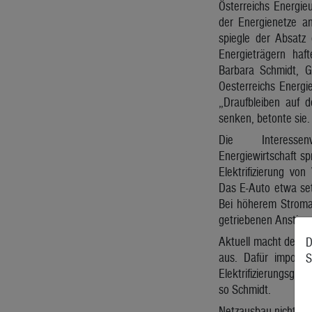
Österreichs Energie
der Energienetze a
spiegle der Absatz 
Energieträgern haf
Barbara Schmidt, G
Oesterreichs Energi
„Draufbleiben auf
senken, betonte sie.
Die Interessenv
Energiewirtschaft s
Elektrifizierung vo
Das E-Auto etwa set
Bei höherem Stroma
getriebenen Anstieg
Aktuell macht der A
D
aus. Dafür importi
S
Elektrifizierungsgra
so Schmidt.
Netzausbau nicht „bi