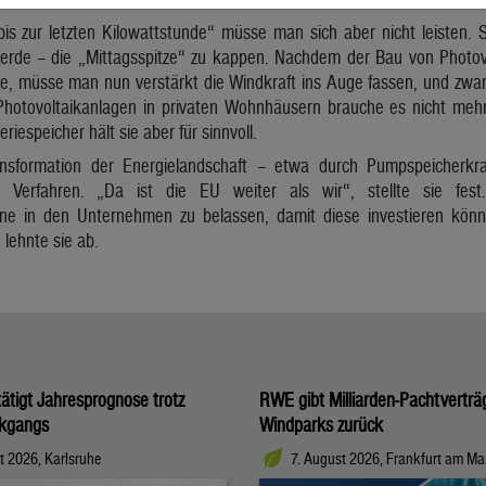
s zur letzten Kilowattstunde“ müsse man sich aber nicht leisten. S
erde – die „Mittagsspitze“ zu kappen. Nachdem der Bau von Photov
, müsse man nun verstärkt die Windkraft ins Auge fassen, und zwar i
Photovoltaikanlagen in privaten Wohnhäusern brauche es nicht mehr
riespeicher hält sie aber für sinnvoll.
ansformation der Energielandschaft – etwa durch Pumpspeicherkr
 Verfahren. „Da ist die EU weiter als wir“, stellte sie fest
e in den Unternehmen zu belassen, damit diese investieren könn
lehnte sie ab.
tigt Jahresprognose trotz
RWE gibt Milliarden-Pachtverträ
kgangs
Windparks zurück
t 2026, Karlsruhe
7. August 2026, Frankfurt am Ma