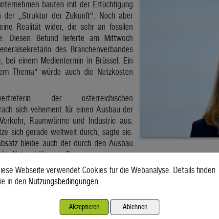
unternehmen bauten mit der Ertüchtigung
n der „Struktur der Zukunft“. Noch aber
eine Realität wider, die sehr an fossilen
te. Diesen Befund lieferte am Mittwoch
eneralsekretärin des Branchenverbandes
e, bei einem Medientermin in Brüssel. Ein
 dem Thema“ würde auch die Netzkosten
ertreterin der österreichischen
prach sich vehement für einen Ausbau der
n Verkehr, Raumwärme und Industrie aus.
ze sich gerade weltweit durch, sagte sie.
bsatz bleibe auch der durch den Ausbau
 der Netzgebühren in Grenzen.
nteil des Stroms am Gesamtenergieverbrauch in Österreich laut Schm
iese Webseite verwendet Cookies für die Webanalyse. Details finden
ere Österreich jährlich für zehn Milliarden Euro Öl und Gas au
ie in den
Nutzungsbedingungen
.
ds sei deshalb nicht nur ein Beitrag zum Klimaschutz, sondern auch ein
Akzeptieren
Ablehnen
s zur letzten Kilowattstunde“