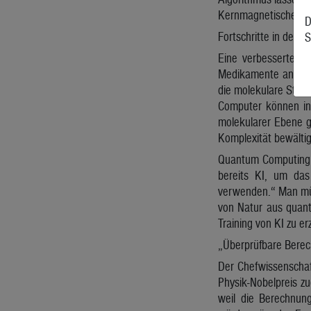
Kernmagnetische Res
D
Fortschritte in der 
S
Eine verbesserte NM
Medikamente an ihre
die molekulare Stru
Computer können in
molekularer Ebene g
Komplexität bewälti
Quantum Computing w
bereits KI, um das
verwenden.“ Man müs
von Natur aus quant
Training von KI zu e
„Überprüfbare Berec
Der Chefwissenschaf
Physik-Nobelpreis z
weil die Berechnun