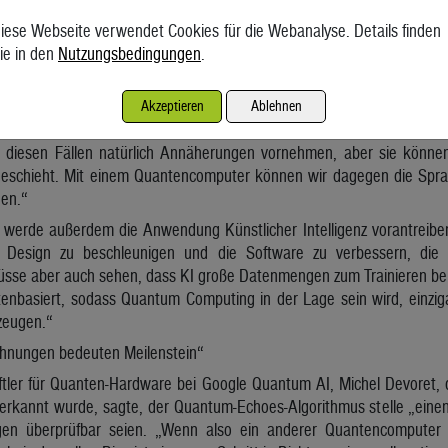
onanz) kann man messen, wie Atome in einem Stoff angeordnet sind
iese Webseite verwendet Cookies für die Webanalyse. Details finden
Pharmaforschung und der Materialwissenschaft
ie in den
Nutzungsbedingungen
.
R könnte bei der Arzneimittelforschung nützlich sein, beispielswe
 Zielstrukturen andocken, sagte Neven. Denkbar sei auch ein Einsat
Akzeptieren
Ablehnen
ktur neuer Materialien wie Polymere, Katalysatoren und Batteriekomp
 diesen Fällen natürlich Annäherungen vornehmen, aber sie könne
eschieht. Mit einem Quantencomputer können wir dagegen die Spra
gen.“
erde außerdem die Anwendung Künstlicher Intelligenz vorantreiben
 Design zu beschleunigen und die Software zu verbessern, die
se aber auch sehen, dass KI große Datenmengen zum Trainieren ben
enbasiert, sodass Quantum Computing in der Lage sein wird, einziga
rzeugen.“
hnungen bedeuten Meilenstein“
tler für Quanten-Hardware bei Google Quantum AI, Michel Devoret,
uerkannt wurde, sagte, der Quantum-Echoes-Algorithmus stelle „einen
gen überprüfbar seien. „Wenn also ein anderer Quantencomputer 