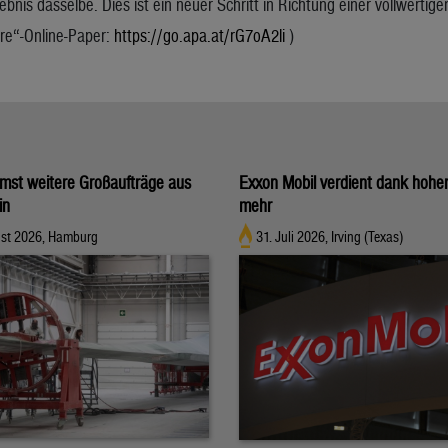
bnis dasselbe. Dies ist ein neuer Schritt in Richtung einer vollwerti
ure“-Online-Paper:
https://go.apa.at/rG7oA2li
)
mst weitere Großaufträge aus
Exxon Mobil verdient dank hoher
in
mehr
ust 2026, Hamburg
31. Juli 2026, Irving (Texas)