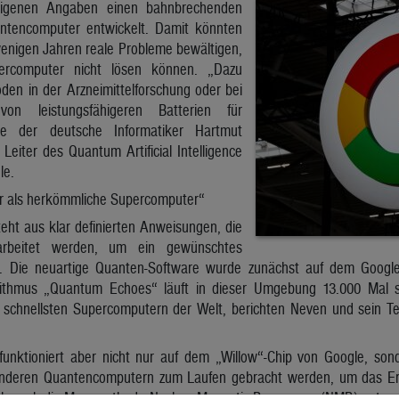
igenen Angaben einen bahnbrechenden
antencomputer entwickelt. Damit könnten
enigen Jahren reale Probleme bewältigen,
percomputer nicht lösen können. „Dazu
en in der Arzneimittelforschung oder bei
on leistungsfähigeren Batterien für
gte der deutsche Informatiker Hartmut
eiter des Quantum Artificial Intelligence
le.
er als herkömmliche Supercomputer“
eht aus klar definierten Anweisungen, die
arbeitet werden, um ein gewünschtes
n. Die neuartige Quanten-Software wurde zunächst auf dem Google
rithmus „Quantum Echoes“ läuft in dieser Umgebung 13.000 Mal sc
 schnellsten Supercomputern der Welt, berichten Neven und sein Tea
unktioniert aber nicht nur auf dem „Willow“-Chip von Google, s
nderen Quantencomputern zum Laufen gebracht werden, um das Erge
ich auch die Messmethode Nuclear Magnetic Resonance (NMR) extrem