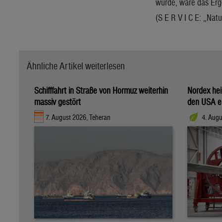
würde, wäre das Erge
(S E R V I C E: „Nat
Ähnliche Artikel weiterlesen
Schifffahrt in Straße von Hormuz weiterhin
Nordex hei
massiv gestört
den USA e
7. August 2026, Teheran
4. Aug