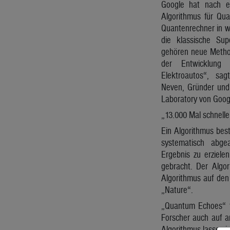
Google hat nach e
Algorithmus für Qu
Quantenrechner in w
die klassische Su
gehören neue Method
der Entwicklung v
Elektroautos“, sa
Neven, Gründer und L
Laboratory von Goog
„13.000 Mal schnell
Ein Algorithmus best
systematisch abge
Ergebnis zu erziele
gebracht. Der Algo
Algorithmus auf den
„Nature“.
„Quantum Echoes“ f
Forscher auch auf a
Algorithmus lasse s