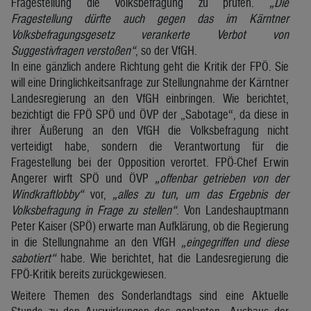
Fragestellung die Volksbefragung zu prüfen.
„Die
Fragestellung dürfte auch gegen das im Kärntner
Volksbefragungsgesetz verankerte Verbot von
Suggestivfragen verstoßen“
, so der VfGH.
In eine gänzlich andere Richtung geht die Kritik der FPÖ. Sie
will eine Dringlichkeitsanfrage zur Stellungnahme der Kärntner
Landesregierung an den VfGH einbringen. Wie berichtet,
bezichtigt die FPÖ SPÖ und ÖVP der „Sabotage“, da diese in
ihrer Äußerung an den VfGH die Volksbefragung nicht
verteidigt habe, sondern die Verantwortung für die
Fragestellung bei der Opposition verortet. FPÖ-Chef Erwin
Angerer wirft SPÖ und ÖVP
„offenbar getrieben von der
Windkraftlobby“
vor,
„alles zu tun, um das Ergebnis der
Volksbefragung in Frage zu stellen“
. Von Landeshauptmann
Peter Kaiser (SPÖ) erwarte man Aufklärung, ob die Regierung
in die Stellungnahme an den VfGH
„eingegriffen und diese
sabotiert“
habe. Wie berichtet, hat die Landesregierung die
FPÖ-Kritik bereits zurückgewiesen.
Weitere Themen des Sonderlandtags sind eine Aktuelle