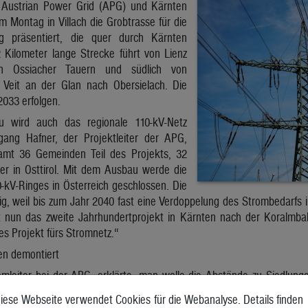
n Austrian Power Grid (APG) und Kärnten
 Montag in Villach die Grobtrasse für die
g präsentiert, die quer durch Kärnten
2 Kilometer lange Strecke führt von Lienz
en Ossiacher Tauern und südlich von
 Veit an der Glan nach Obersielach. Die
2033 erfolgen.
wird auch das regionale 110-kV-Netz
gang Hafner, der Projektleiter der APG,
samt 36 Gemeinden Teil des Projekts, 32
ier in Osttirol. Mit dem Ausbau werde die
-kV-Ringes in Österreich geschlossen. Die
ig, weil bis zum Jahr 2040 fast eine Verdoppelung des Strombedarfs 
st nun das zweite Jahrhundertprojekt in Kärnten nach der Koralmb
ses Projekt fürs Stromnetz.“
en demontiert
eamleiter bei der APG, erklärte, man wolle die Abstände zu Siedlun
 meiden: „Gelingt das nicht, werden wir Ausgleichsmaßnahmen set
iese Webseite verwendet Cookies für die Webanalyse. Details finden
ung von Infrastruktur gesetzt, 140 Kilometer 110-kV-Leitungen werde