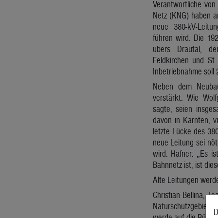
Verantwortliche vo
Netz (KNG) haben am
neue 380-kV-Leitun
führen wird. Die 19
übers Drautal, d
Feldkirchen und St.
Inbetriebnahme soll 
Neben dem Neubau 
verstärkt. Wie Wolf
sagte, seien insge
davon in Kärnten, v
letzte Lücke des 380
neue Leitung sei nöt
wird. Hafner: „Es i
Bahnnetz ist, ist die
Alte Leitungen werd
Christian Bellina, T
Naturschutzgebiete
D
werde auf die Bündel