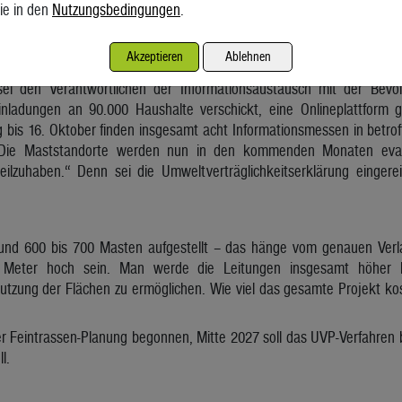
ie in den
Nutzungsbedingungen
.
ie 380-kV-Leitung soll dann die neue 110-kV-Leitung mitgeführt werden
chattseite der Täler: „Gleichzeitig werden Leitungen demontiert, die a
Akzeptieren
Ablehnen
te, verlaufen. Also bringt das Projekt nicht nur eine Belastung, sonde
sei den Verantwortlichen der Informationsaustausch mit der Bev
nladungen an 90.000 Haushalte verschickt, eine Onlineplattform
s 16. Oktober finden insgesamt acht Informationsmessen in betrof
 „Die Maststandorte werden nun in den kommenden Monaten evalui
teilzuhaben.“ Denn sei die Umweltverträglichkeitserklärung einge
nd 600 bis 700 Masten aufgestellt – das hänge vom genauen Verla
Meter hoch sein. Man werde die Leitungen insgesamt höher 
Nutzung der Flächen zu ermöglichen. Wie viel das gesamte Projekt kos
der Feintrassen-Planung begonnen, Mitte 2027 soll das UVP-Verfahren
l.