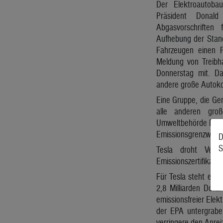
Der Elektroautoba
Präsident Donald
Abgasvorschriften
Aufhebung der Stan
Fahrzeugen einen F
Meldung von Treibh
Donnerstag mit. Da
andere große Autok
Eine Gruppe, die Ge
alle anderen groß
Umweltbehörde EPA 
Emissionsgrenzwert
D
S
Tesla droht Verl
Emissionszertifikate
Für Tesla steht ein
2,8 Milliarden Dolla
emissionsfreier Elek
der EPA untergrabe 
verringere den Anreiz