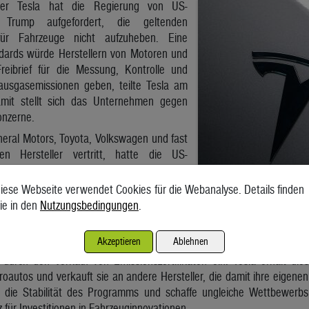
uer Tesla hat die Regierung von US-
 Trump aufgefordert, die geltenden
 für Fahrzeuge nicht aufzuheben. Eine
dards würde Herstellern von Motoren und
reibrief für die Messung, Kontrolle und
ausgasemissionen geben, teilte Tesla am
mit stellt sich das Unternehmen gegen
onzerne.
neral Motors, Toyota, Volkswagen und fast
en Hersteller vertritt, hatte die US-
Anfang der Woche gebeten, die strengen
e zurückzunehmen.
iese Webseite verwendet Cookies für die Webanalyse. Details finden
ie in den
Nutzungsbedingungen
.
ust von Einnahmen aus Verkauf von
n
Akzeptieren
Ablehnen
 Milliardengeschäft auf dem Spiel. Im vergangenen Jahr nahm das 
r durch den Verkauf von Emissionszertifikaten ein. Tesla erhält dies
troautos und verkauft sie an andere Hersteller, die damit ihre eigene
die Stabilität des Programms und schaffe ungleiche Wettbewerbsb
 für Investitionen in Fahrzeuginnovationen.