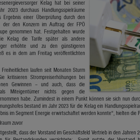
senergieversorger Kelag hat bei seiner
ahr 2023 durchaus Handlungsspielräume
s Ergebnis einer Überprüfung durch den
, der den Konzern im Auftrag der FPÖ
Lupe genommen hat. Festgehalten wurde
ie Kelag die Tarife später als andere
orger erhöhte und zu den günstigeren
ieß es in dem am Freitag veröffentlichten
 Freiheitlichen laufen seit Monaten Sturm
ie kritisieren Strompreiserhöhungen bei
iegenen Gewinnen – und auch, dass die
 als Miteigentümer nichts gegen die
ernommen habe. Zumindest in einem Punkt können sie sich nun durc
ungshofes bestand im Jahr 2023 für die Kelag ein Handlungsspielraum
is im Segment Energie erwirtschaftet werden konnte“, hielten die Pr
lraum zuvor
gestellt, dass der Vorstand im Geschäftsfeld Vertrieb in den Jahre
en für Bestandskunden verzichtete: „Somit nutzte der Vorstand 