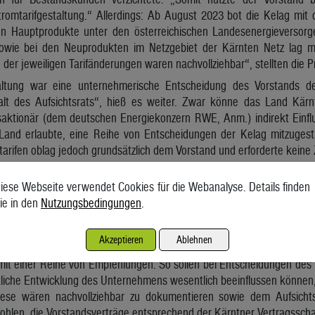
romtarifgestaltung.“ Allerdings: Ab August 2023 bot die Kelag mit 
en Hauptprodukte unter den österreichischen Landesenergieversorg
owie bei den Neuprodukten im Netzgebiet der Kärnten Netz lag ma
der jeweiligen Tarifänderungen waren nachvollziehbar“, stellten die Pr
taltung war eine unternehmerische Entscheidung des Vorstands d
lt des Aufsichtsrats“, hieß es weiter. Zwar könne das Land Kär
saktionär (dem deutschen Energiekonzern RWE, Anm.) indirekt Einflu
nd erlaubte, eine Reihe von Entscheidungen der Kelag mitzugesta
rifen oblag jedoch grundsätzlich dem Vorstand und erforderte keine
iese Webseite verwendet Cookies für die Webanalyse. Details finden
gen
ie in den
Nutzungsbedingungen
.
igten die Erhöhungen auch die Gerichte. Im überprüften Zeitraum – 
ier Verbandsklagen betroffen. Zwei Verfahren endeten jeweils in e
Akzeptieren
Ablehnen
ion. Die Kelag zahlte 6,30 Mio. Euro an ihre Kundinnen und Kunden 
 mit einer Reihe von Empfehlungen. So sollen bei Entscheidungen des 
ftliche Entwicklung des Unternehmens wesentlich beeinflussen könne
iese wären nachvollziehbar zu dokumentieren sowie dem Aufsicht
hlen, die Vorstandsverträge entsprechend der Kärntner Vertragssc