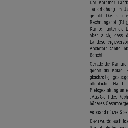
Der Kärntner Lande
Tariferhöhung im J
gehabt. Das ist da
Rechnungshof (RH)
Kärnten unter die 
aber auch, dass d
Landesenergievers
Anbietern zählte, h
Bericht.
Gerade die Kärntner
gegen die Kelag: S
gleichzeitig gest
öffentliche Hand
Preisgestaltung unt
„Aus Sicht des Rechn
höheres Gesamtergebn
Vorstand nützte Spie
Dazu wurde auch fest
Stromtariferhöhung