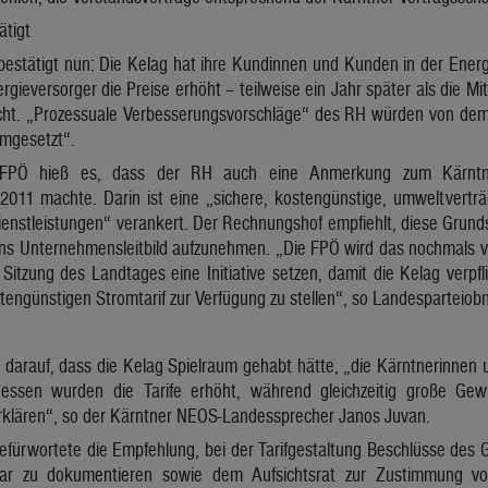
ätigt
estätigt nun: Die Kelag hat ihre Kundinnen und Kunden in der Energ
ergieversorger die Preise erhöht – teilweise ein Jahr später als die M
icht. „Prozessuale Verbesserungsvorschläge“ des RH würden von dem 
umgesetzt“.
FPÖ hieß es, dass der RH auch eine Anmerkung zum Kärntner E
2011 machte. Darin ist eine „sichere, kostengünstige, umweltverträgl
enstleistungen“ verankert. Der Rechnungshof empfiehlt, diese Grund
ins Unternehmensleitbild aufzunehmen. „Die FPÖ wird das nochmals v
Sitzung des Landtages eine Initiative setzen, damit die Kelag verpfl
tengünstigen Stromtarif zur Verfügung zu stellen“, so Landesparteio
darauf, dass die Kelag Spielraum gehabt hätte, „die Kärntnerinnen 
dessen wurden die Tarife erhöht, während gleichzeitig große Gew
rklären“, so der Kärntner NEOS-Landessprecher Janos Juvan.
fürwortete die Empfehlung, bei der Tarifgestaltung Beschlüsse des 
bar zu dokumentieren sowie dem Aufsichtsrat zur Zustimmung vor