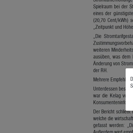
Spielraum bei der St
eines der günstigst
(20,70 Cent/kWh) s
„Zeitpunkt und Höhe 
„Die Stromtarifges
Zustimmungsvorbeha
weiteren Minderheit
ausüben, was dem La
Änderung von Stromta
der RH.
D
Mehrere Empfehlun
S
Unterdessen beschäft
war die Kelag von v
Konsumenteninformat
Der Bericht schließt
welche die wirtscha
gefasst werden: „D
Außerdem wird empfo