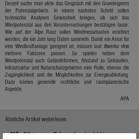
Derzeit suche man aktiv das Gespräch mit den Grundeignern
der Potenzialgebiete. In einem nächsten Schritt sollen
technische Analysen Gewissheit bringen, ob sich das
Windpotenzial aus den Voruntersuchungen bestätigen lasse.
Wie auf der Alpe Rauz sollen Windmessmasten errichtet
werden, die ein Jahr lang Daten sammeln. Damit ein Areal für
eine Windkraftanlage geeignet ist, müssen laut illwerke vkw
mehrere Faktoren passen. So spielen neben dem
Windpotenzial auch Geländeformen, Abstand zu Gebäuden,
Infrastruktur und Naturschutzgebieten eine Rolle, ebenso die
Zugänglichkeit und die Möglichkeiten zur Energieableitung.
Dazu kämen generelle rechtliche und raumplanerische
Aspekte.
APA
Ähnliche Artikel weiterlesen
SPÖ will Nutzung von Tiefengeothermie erleichtern