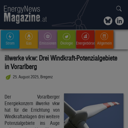
Strom
Gas
Emissionen
Ökologie
Energiebörse
Allgemein
illwerke vkw: Drei Windkraft-Potenzialgebiete
in Vorarlberg
25. August 2025, Bregenz
Der Vorarlberger
Energiekonzern illwerke vkw
hat für die Errichtung von
Windkraftanlagen drei weitere
Potenzialgebiete ins Auge