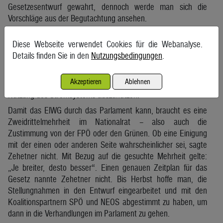
Gesetzesentwurf gewahrt, dennoch werde man sich die
Vorschläge aus der Begutachtung ansehen.
Zweidrittelmehrheit nötig
Diese Webseite verwendet Cookies für die Webanalyse.
Die Angst vor Smart Metern, die in mehreren
Details finden Sie in den
Nutzungsbedingungen
.
Begutachtungsbeiträgen zum Ausdruck kam, teilt Zehetner
nicht. „Da geht es nicht darum, irgendjemanden zu
Akzeptieren
Ablehnen
überwachen, (…) da geht es darum, die Effizienz in der
Nutzung des Stromsystems auszunutzen.“
Damit das ElWG durch das Parlament kann, braucht es eine
Zweidrittelmehrheit im Nationalrat – also auch die
Zustimmung von der FPÖ oder den Grünen. Ob eine Einigung
mit der einen oder anderen Seite wahrscheinlicher sei, sagte
Zehetner nicht. Mit Bezug auf die gesuchte Mehrheit gelte:
„Je breiter, desto besser“. Einen genauen Zeitplan für das
Gesetz nannte Zehetner nicht. Bis Herbst hoffe man, die
Stellungnahmen in den Entwurf eingearbeitet und mit den
Koalitionspartnern SPÖ und NEOS abgestimmt zu haben, um
dann in die Verhandlungen im Parlament zu gehen.