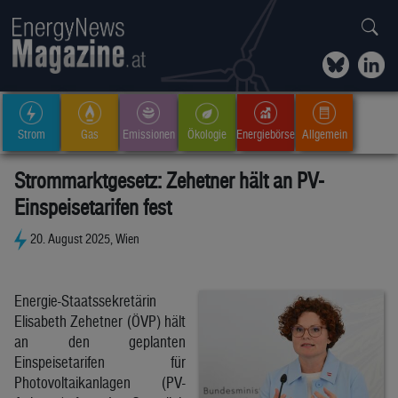
Strom
Gas
Emissionen
Ökologie
Energiebörse
Allgemein
Strommarktgesetz: Zehetner hält an PV-
Einspeisetarifen fest
20. August 2025, Wien
Energie-Staatssekretärin
Elisabeth Zehetner (ÖVP) hält
an den geplanten
Einspeisetarifen für
Photovoltaikanlagen (PV-